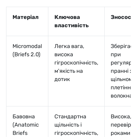
Матеріал
Ключова
Зносості
властивість
Micromodal
Легка вага,
Зберігає
(Briefs 2.0)
висока
при
гігроскопічність,
регулярн
м'якість на
пранні за
дотик
щільному
плетінню
волокна
Бавовна
Стандартна
Висока,
(Anatomic
щільність і
перевіре
Briefs
гігроскопічність,
роками