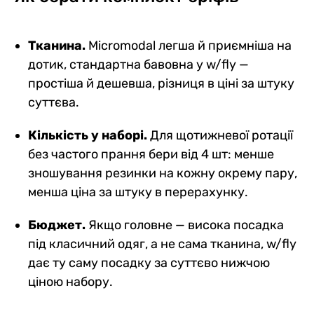
Тканина.
Micromodal легша й приємніша на
дотик, стандартна бавовна у w/fly —
простіша й дешевша, різниця в ціні за штуку
суттєва.
Кількість у наборі.
Для щотижневої ротації
без частого прання бери від 4 шт: менше
зношування резинки на кожну окрему пару,
менша ціна за штуку в перерахунку.
Бюджет.
Якщо головне — висока посадка
під класичний одяг, а не сама тканина, w/fly
дає ту саму посадку за суттєво нижчою
ціною набору.