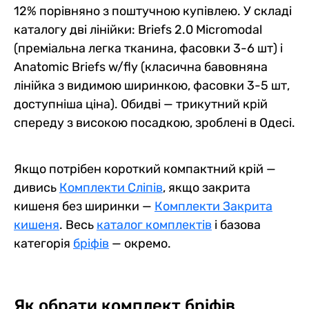
12% порівняно з поштучною купівлею. У складі
каталогу дві лінійки: Briefs 2.0 Micromodal
(преміальна легка тканина, фасовки 3-6 шт) і
Anatomic Briefs w/fly (класична бавовняна
лінійка з видимою ширинкою, фасовки 3-5 шт,
доступніша ціна). Обидві — трикутний крій
спереду з високою посадкою, зроблені в Одесі.
Якщо потрібен короткий компактний крій —
дивись
Комплекти Сліпів
, якщо закрита
кишеня без ширинки —
Комплекти Закрита
кишеня
. Весь
каталог комплектів
і базова
категорія
бріфів
— окремо.
Як обрати комплект бріфів