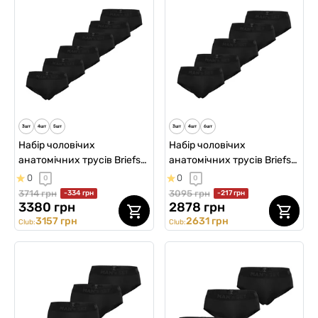
Набір чоловічих
Набір чоловічих
анатомічних трусів Briefs
анатомічних трусів Briefs
2.0 Micromodal (6 шт)
2.0 Micromodal (5 шт)
0
0
0
0
3714 грн
3095 грн
-334 грн
-217 грн
3380 грн
2878 грн
3157 грн
2631 грн
Club:
Club: