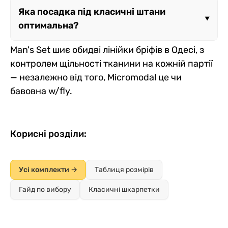
Формою переднього полотна і рівнем
Яка посадка під класичні штани
ширинкою. Обидві продаються фасовками
посадки: бріфи мають трикутний крій
оптимальна?
від 3 шт.
спереду і високу посадку, сліпи — коротшу
довжину й нижчу посадку, боксери —
Man's Set шиє обидві лінійки бріфів в Одесі, з
Висока — саме та, яку дає лінійка Briefs
довгу штанину.
контролем щільності тканини на кожній партії
незалежно від тканини. Середня чи низька
— незалежно від того, Micromodal це чи
посадка (сліпи, стандартні боксери) під
бавовна w/fly.
формальні штани з ременем частіше
"проступає" з-під поясу протягом дня.
Корисні розділи:
Усі комплекти →
Таблиця розмірів
Гайд по вибору
Класичні шкарпетки