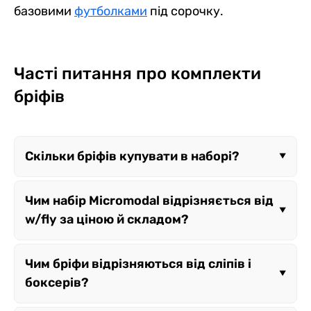
базовими
футболками
під сорочку.
Часті питання про комплекти
бріфів
Скільки бріфів купувати в наборі?
Для щотижневої ротації без частого прання
Чим набір Micromodal відрізняється від
оптимально від 4 шт — менше
w/fly за ціною й складом?
навантаження на резинку кожної окремої
пари й нижча ціна за штуку в перерахунку,
Micromodal дорожчий через легшу й
Чим бріфи відрізняються від сліпів і
ніж у наборі з 3 шт.
гігроскопічнішу тканину, w/fly —
боксерів?
бюджетніша бавовняна лінійка з тією
самою високою посадкою і видимою