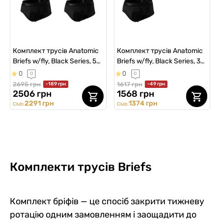
Комплект трусів Anatomic
Комплект трусів Anatomic
Briefs w/fly, Black Series, 5
Briefs w/fly, Black Series, 3
шт
шт
0
0
0
0
2695 грн
1617 грн
-189 грн
-49 грн
2506 грн
1568 грн
2291 грн
1374 грн
Club:
Club:
Комплекти трусів Briefs
Комплект бріфів — це спосіб закрити тижневу
ротацію одним замовленням і заощадити до