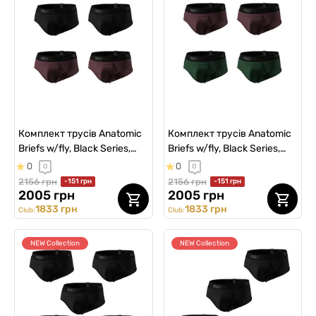
Комплект трусів Anatomic
Комплект трусів Anatomic
Briefs w/fly, Black Series,
Briefs w/fly, Black Series,
чорний/марсала 4 шт
темно-зелений/марсала 4
0
0
0
0
шт
2156 грн
2156 грн
-151 грн
-151 грн
2005 грн
2005 грн
1833 грн
1833 грн
Club:
Club:
NEW Collection
NEW Collection