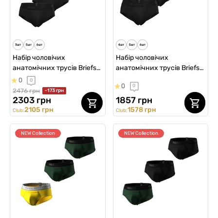
Набір чоловічих
Набір чоловічих
анатомічних трусів Briefs
анатомічних трусів Briefs
2.0 Micromodal (4 шт)
2.0 Micromodal (3 шт)
0
0
0
0
2476 грн
-173 грн
2303 грн
1857 грн
2105 грн
1578 грн
Club:
Club:
NEW Collection
NEW Collection