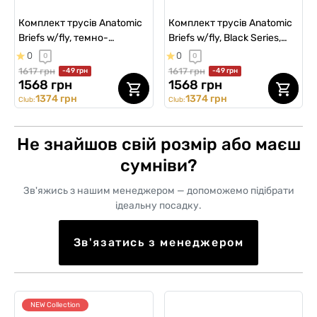
Комплект трусів Anatomic
Комплект трусів Anatomic
Briefs w/fly, темно-
Briefs w/fly, Black Series,
зелений/жовтий 3 шт
чорний/темно-зелений 3
0
0
0
0
шт
1617 грн
1617 грн
-49 грн
-49 грн
1568 грн
1568 грн
1374 грн
1374 грн
Club:
Club:
Не знайшов свій розмір або маєш
сумніви?
Зв'яжись з нашим менеджером — допоможемо підібрати
ідеальну посадку.
Зв'язатись з менеджером
NEW Collection