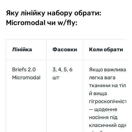
Яку лінійку набору обрати:
Micromodal чи w/fly:
Лінійка
Фасовки
Коли обрати
Briefs 2.0
3, 4, 5, 6
Якщо важлива
Micromodal
шт
легка вага
тканини на тілі
й вища
гігроскопічність
— щоденне
носіння під
класичний одяг