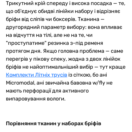
Трикутний крій спереду і висока посадка — те,
що об'єднує обидві лінійки набору і відрізняє
бріфи від сліпів чи боксерів. Тканина —
другорядний параметр вибору: вона впливає
на відчуття на тілі, але не на те, чи
"проступатиме" резинка з-під ременя
протягом дня. Якщо головна проблема — саме
перегрів у пікову спеку, жодна з двох лінійок
бріфів не найоптимальніший вибір — тут краще
Комплекти Літніх трусів
із сіткою, бо ані
Micromodal, ані звичайна бавовна w/fly не
мають перфорації для активного
випаровування вологи.
Порівняння тканин у наборах бріфів