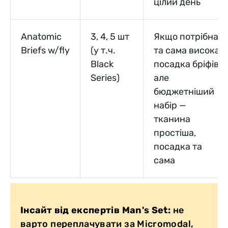
цілий день
Anatomic
3, 4, 5 шт
Якщо потрібна
Briefs w/fly
(у т.ч.
та сама висока
Black
посадка бріфів,
Series)
але
бюджетніший
набір —
тканина
простіша,
посадка та
сама
Інсайт від експертів Man's Set:
не
варто переплачувати за Micromodal,