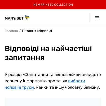
РЕЄСТРУЙСЯ, 30% БОНУСІВ ЗА ПЕРШЕ ЗАМОВЛЕННЯ
БЕЗКОШТОВНА ДОСТАВКА ПО УКРАЇНІ ВІД 2599 ГРН
ЗАОЩАДЖУЙТЕ З КОМПЛЕКТАМИ ДО 12%
-
15% учасникам Клубу.
НОВИНКИ У СПОРТ КОЛЕКЦІЇ!
NEW
NEW PRINTED COLLECTION
SUMMER SALE до -40%
SUMMER КОЛЕКЦІЯ!
SUMMER SOFT
Приєднатись
Collection
7% КЕШБЕК ВІД
mono
ДЕТАЛІ В ДОДАТКУ
Головна
Питання і відповіді
Відповіді на найчастіші
запитання
У розділі «Запитання та відповіді» ви знайдете
корисну інформацію про те, як
вибрати
чоловічі труси
, майки та іншу чоловічу білизну.