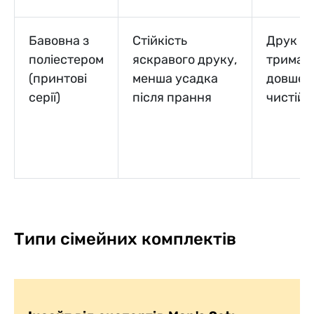
Бавовна з
Стійкість
Друк
поліестером
яскравого друку,
тримає
(принтові
менша усадка
довше, 
серії)
після прання
чистій 
Типи сімейних комплектів