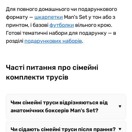
Для повного домашнього чи подарункового
формату —
шкарпетки
Man's Set у тон або з
принтом, і базові
футболки
вільного крою.
Готові тематичні набори для подарунку — в
розділі
подарункових наборів
.
Часті питання про сімейні
комплекти трусів
Чим сімейні труси відрізняються від
анатомічних боксерів Man's Set?
Анатомічні лінійки побудовані навколо
Чи сідають сімейні труси після прання?