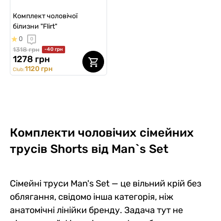
Комплект чоловічої
білизни "Flirt"
0
0
1318 грн
-40 грн
1278 грн
1120 грн
Club:
Комплекти чоловічих сімейних
трусів Shorts від Man`s Set
Сімейні труси Man's Set — це вільний крій без
облягання, свідомо інша категорія, ніж
анатомічні лінійки бренду. Задача тут не