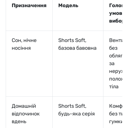
Призначення
Модель
Головн
умова
вибору
Сон, нічне
Shorts Soft,
Вентил
носіння
базова бавовна
без
обляга
за
нерухо
положе
тіла
Домашній
Shorts Soft,
Комфор
відпочинок
будь-яка серія
без тис
вдень
гумки з