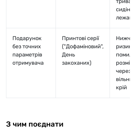
тривал
сидіння
лежанн
Подарунок
Принтові серії
Нижчи
без точних
("Дофаміновий",
ризик
параметрів
День
помилк
отримувача
закоханих)
розмір
через
вільний
крій
З чим поєднати