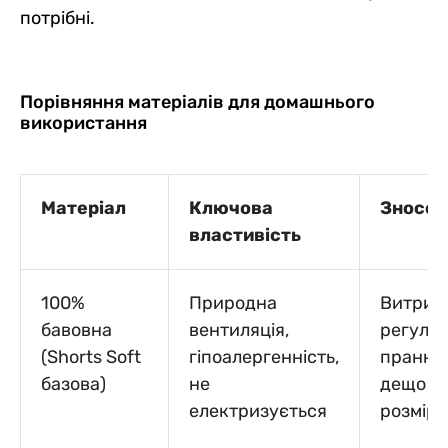
потрібні.
Порівняння матеріалів для домашнього
використання
Матеріал
Ключова
Зносос
властивість
100%
Природна
Витрим
бавовна
вентиляція,
регуля
(Shorts Soft
гіпоалергенність,
прання
базова)
не
дещо сі
електризується
розмір