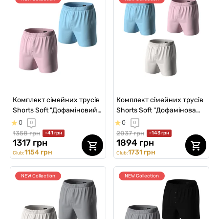
Комплект сімейних трусів
Комплект сімейних трусів
Shorts Soft "Дофаміновий
Shorts Soft "Дофамінова
імпульс", 2 шт
хвиля", 3 шт
0
0
0
0
1358 грн
2037 грн
-41 грн
-143 грн
1317 грн
1894 грн
1154 грн
1731 грн
Club:
Club:
NEW Collection
NEW Collection