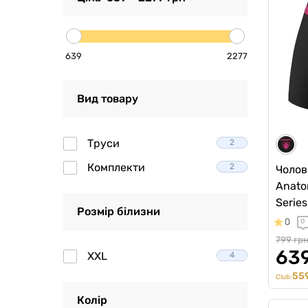
639
2277
Вид товару
Труси
2
Комплекти
2
Чолов
Anatom
Serie
Розмір білизни
0
0
799 гр
639
XXL
4
559
Club:
Колір