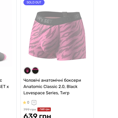
SOLD OUT
c
Чоловічі анатомічні боксери
SET x
Anatomic Classic 2.0, Black
Lovespace Series, Тигр
0
0
799 грн
-160 грн
639 грн