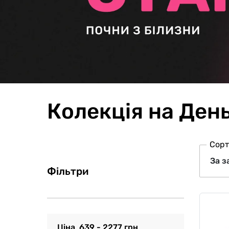
Колекція на Ден
Сорт
Фільтри
Ціна
639
-
2277
грн