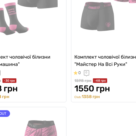
ект чоловічої білизни
Комплект чоловічої білиз
машина"
"Майстер На Всі Руки"
0
0
н
1598 грн
-30 грн
-48 грн
 грн
1550 грн
 грн
1358 грн
Club:
OUT