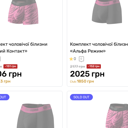
ект чоловічої білизни
Комплект чоловічої білиз
ий Контакт»
«Альфа Режим»
0
0
н
2177 грн
-151 грн
-152 грн
6 грн
2025 грн
3 грн
1850 грн
Club:
OUT
SOLD OUT