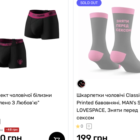
SOLD OUT
ект чоловічої білизни
Шкарпетки чоловічі Classi
лено З Любов’ю"
Printed бавовняні, MAN's 
LOVESPACE, Зняти перед
сексом
0
0
рн
-48 грн
0 грн
199 грн