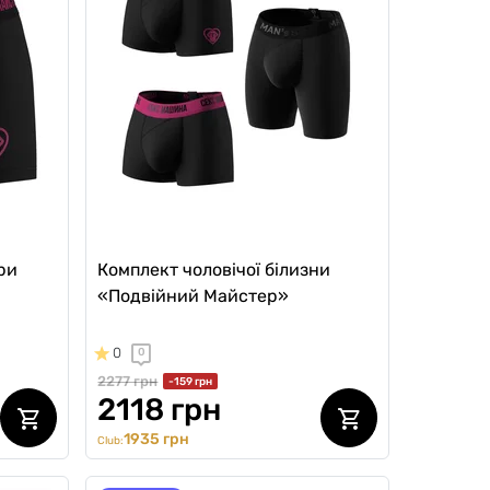
ри
Комплект чоловічої білизни
«Подвійний Майстер»
0
0
2277 грн
-159 грн
2118 грн
1935 грн
Club: