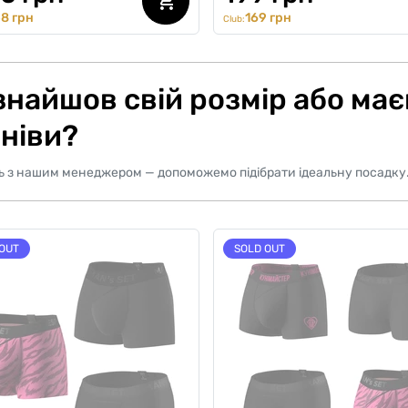
8 грн
169 грн
Club:
знайшов свій розмір або ма
ніви?
ь з нашим менеджером — допоможемо підібрати ідеальну посадку
OUT
SOLD OUT