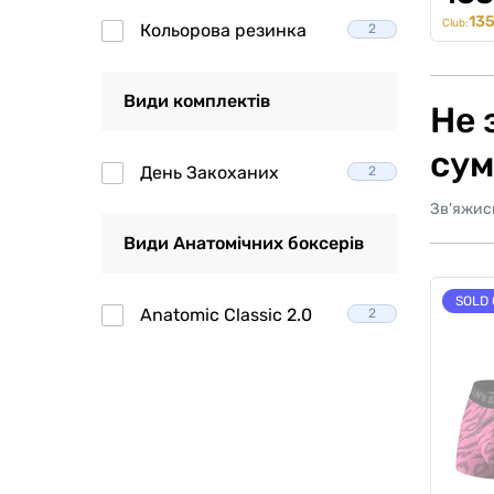
135
Club:
Кольорова резинка
2
Види комплектів
Не 
сум
День Закоханих
2
Зв'яжис
Види Анатомічних боксерів
SOLD 
Anatomic Classic 2.0
2