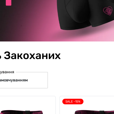
ь Закоханих
ування
SALE -15%