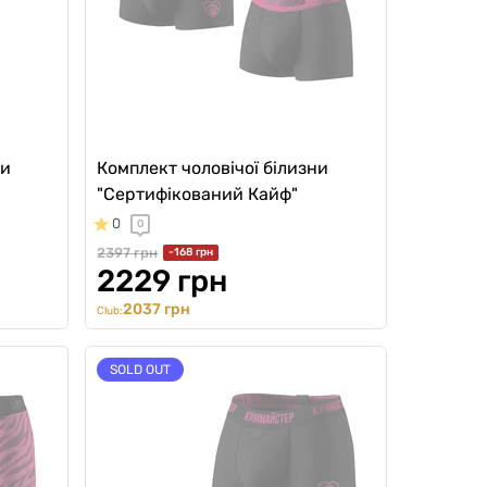
ни
Комплект чоловічої білизни
"Сертифікований Кайф"
0
0
2397 грн
-168 грн
2229 грн
2037 грн
Club:
SOLD OUT