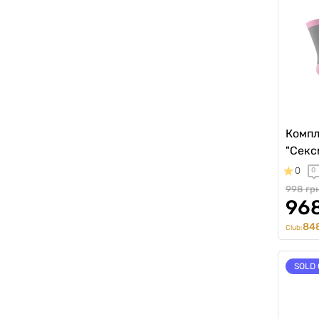
Компл
"Секс
0
0
998 гр
968
848
Club:
SOLD 