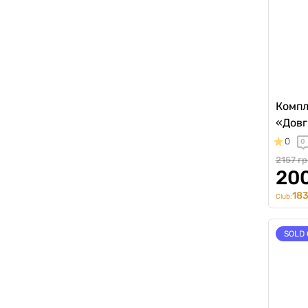
Компл
«Довг
0
0
2157 гр
200
183
Club:
SOLD 