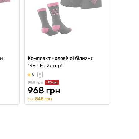
ни
Комплект чоловічої білизни
"КуніМайстер"
0
0
998 грн
-30 грн
968 грн
848 грн
Club: