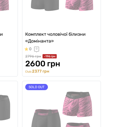
ни
Комплект чоловічої білизни
«Домінанта»
0
0
2796 грн
-196 грн
2600 грн
2377 грн
Club:
SOLD OUT