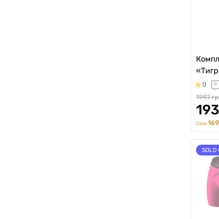
Компл
«Тигр
0
0
1997 гр
193
169
Club:
SOLD 