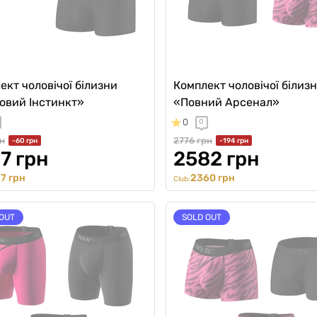
ект чоловічої білизни
Комплект чоловічої білиз
овий Інстинкт»
«Повний Арсенал»
0
0
н
2776 грн
-60 грн
-194 грн
7 грн
2582 грн
7 грн
2360 грн
Club:
OUT
SOLD OUT