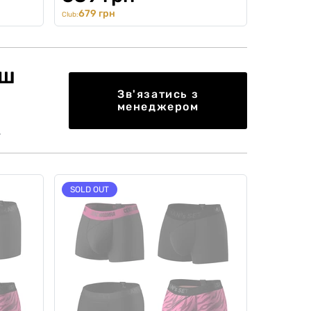
679 грн
Club:
єш
Зв'язатись з
менеджером
.
SOLD OUT