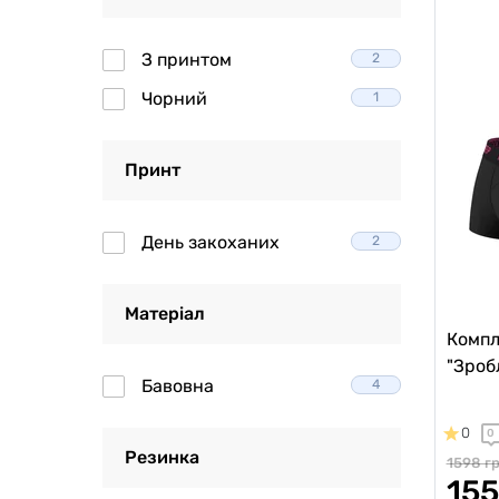
З принтом
2
Чорний
1
Принт
День закоханих
2
Матеріал
Компл
"Зроб
Бавовна
4
0
0
Резинка
1598 г
155