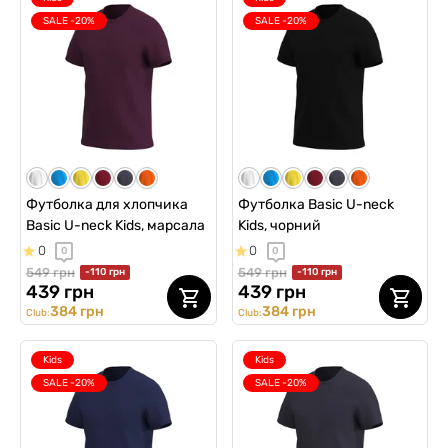
SALE -20%
SALE -20%
Футболка для хлопчика
Футболка Basic U-neck
Basic U-neck Kids, марсала
Kids, чорний
0
0
0
0
549 грн
549 грн
-110 грн
-110 грн
439 грн
439 грн
384 грн
384 грн
Club:
Club:
Kids
Kids
SALE -20%
SALE -20%