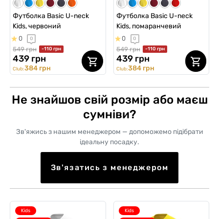
Футболка Basic U-neck
Футболка Basic U-neck
Kids, червоний
Kids, помаранчевий
0
0
0
0
549 грн
549 грн
-110 грн
-110 грн
439 грн
439 грн
384 грн
384 грн
Club:
Club:
Не знайшов свій розмір або маєш
сумніви?
Зв'яжись з нашим менеджером — допоможемо підібрати
ідеальну посадку.
Зв'язатись з менеджером
Kids
Kids