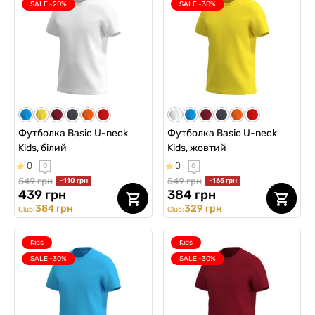
SALE -20%
SALE -30%
Футболка Basic U-neck
Футболка Basic U-neck
Kids, білий
Kids, жовтий
0
0
0
0
549 грн
549 грн
-110 грн
-165 грн
439 грн
384 грн
384 грн
329 грн
Club:
Club:
Kids
Kids
SALE -30%
SALE -30%