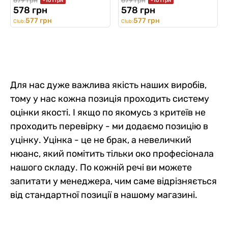
679 грн
679 грн
-101 грн
-101 грн
578 грн
578 грн
577 грн
577 грн
Club:
Club:
Для нас дуже важлива якість наших виробів,
тому у нас кожна позиція проходить систему
оцінки якості. І якщо по якомусь з критеїв не
проходить перевірку - ми додаємо позицію в
уцінку. Уцінка - це не брак, а невеличкий
нюанс, який помітить тільки око професіонала
нашого складу. По кожній речі ви можете
запитати у менеджера, чим саме відрізняється
від стандартної позиції в нашому магазині.