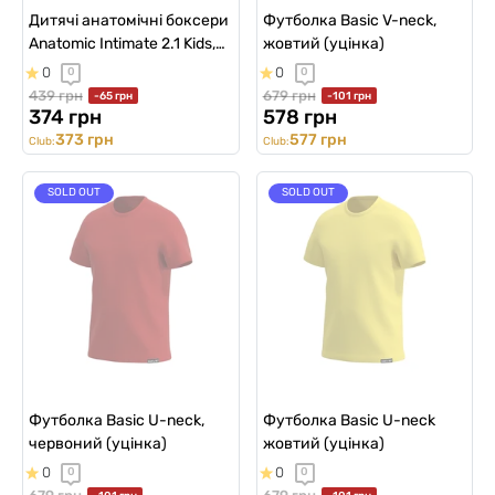
Дитячі анатомічні боксери
Футболка Basic V-neck,
Anatomic Intimate 2.1 Kids,
жовтий (уцінка)
Black Series, Бананго на
0
0
0
0
білому (уцінка)
439 грн
679 грн
-65 грн
-101 грн
374 грн
578 грн
373 грн
577 грн
Club:
Club:
SOLD OUT
SOLD OUT
Футболка Basic U-neck,
Футболка Basic U-neck
червоний (уцінка)
жовтий (уцінка)
0
0
0
0