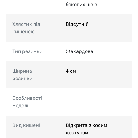
бокових швів
Хлястик під
Відсутній
кишенею
Тип резинки
Жакардова
Ширина
4 см
резинки
Особливості
моделі:
Вид кишені
Відкрита з косим
доступом