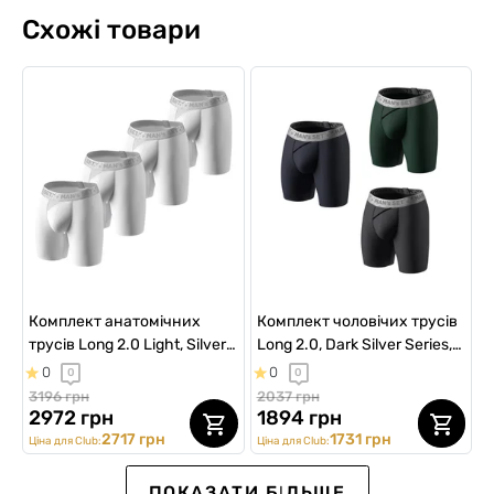
Схожі товари
Комплект анатомічних
Комплект чоловічих трусів
трусів Long 2.0 Light, Silver
Long 2.0, Dark Silver Series,
Series, білий, 4шт
3шт
0
0
0
0
3196 грн
2037 грн
2972 грн
1894 грн
2717 грн
1731 грн
Ціна для Club:
Ціна для Club:
ПЕРЕДЗАМОВЛЕННЯ
ПОКАЗАТИ БІЛЬШЕ