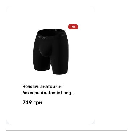
x5
Чоловічі анатомічні
боксери Anatomic Long
w/skew fly Plus, Black
749 грн
Series, чорний