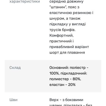
характеристики
середню довжину
"штанин", пояс з
еластичною резинкою і
шнуром, а також
підкладку у вигляді
трусів брифів.
Комфортний,
практичний і
привабливий варіант
шорт для плавання
Склад
Основний: поліестр -
100%, підкладочний:
полиестер - 80%,
еластан - 20%
Шви
Верх - з боковими
швами, підкладка - без