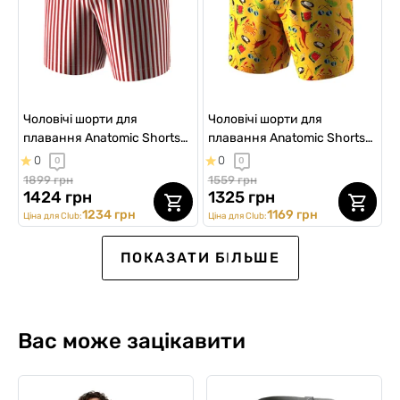
Чоловічі шорти для
Чоловічі шорти для
плавання Anatomic Shorts
плавання Anatomic Shorts
Swimming 2.0 Plus, red line
Swimming 2.0, RESORTER
0
0
0
0
1899 грн
1559 грн
1424 грн
1325 грн
1234 грн
1169 грн
Ціна для Club:
Ціна для Club:
SALE -15%
SALE -20%
SALE -30%
SALE -20%
SALE -15%
ПОКАЗАТИ БІЛЬШЕ
Вас може зацікавити