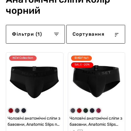
чорний
Фільтри (1)
Сортування
NEW Collection
ВИБІР №1
SALE -20%
Чоловічі анатомічні сліпи з
Чоловічі анатомічні сліпи з
бавовни, Anatomic Slips no
бавовни, Anatomic Slips
fly Black Series, чорний
Black Series, чорний