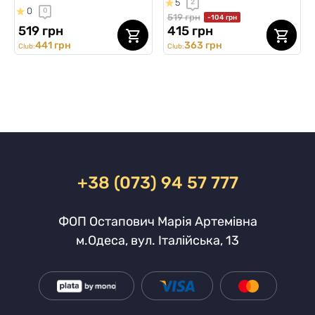
5
2
0
0
519 грн
-104 грн
519 грн
415 грн
441 грн
363 грн
Club:
Club:
+38 (073) 94 57 777
ФОП Остапович Марія Артемівна
м.Одеса, вул. Італійська, 13