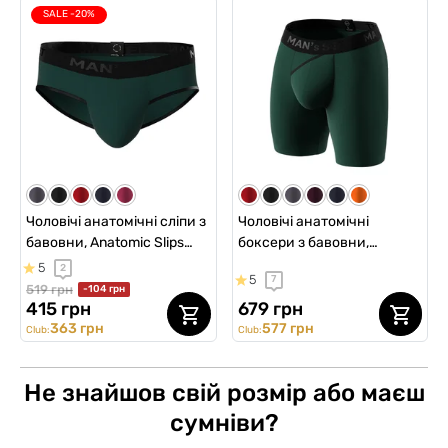
SALE -20%
Чоловічі анатомічні сліпи з
Чоловічі анатомічні
бавовни, Anatomic Slips
боксери з бавовни,
Black Series, темно-
Anatomic Long 2.0, Black
5
2
5
7
зелений
Series, темно-зелений
519 грн
-104 грн
415 грн
679 грн
363 грн
577 грн
Club:
Club:
Не знайшов свій розмір або маєш
сумніви?