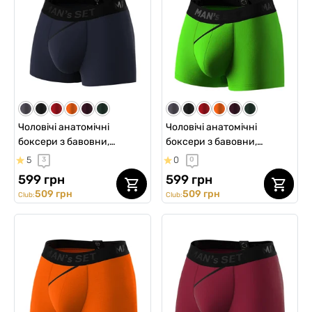
Чоловічі анатомічні
Чоловічі анатомічні
боксери з бавовни,
боксери з бавовни,
Anatomic Classic 2.0, Black
Anatomic Classic 2.0, Black
5
0
3
0
Series, темно-синій
Series, салатовий
599 грн
599 грн
509 грн
509 грн
Club:
Club: