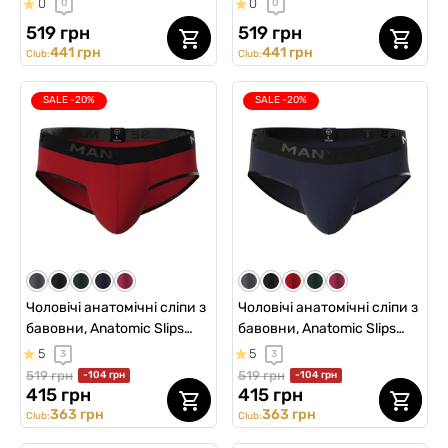
0
0
0
0
синій
519 грн
519 грн
441 грн
441 грн
Club:
Club:
SALE -20%
SALE -20%
Чоловічі анатомічні сліпи з
Чоловічі анатомічні сліпи з
бавовни, Anatomic Slips
бавовни, Anatomic Slips
Black Series, червоний
Black Series, темно-синій
5
5
3
3
519 грн
519 грн
-104 грн
-104 грн
415 грн
415 грн
363 грн
363 грн
Club:
Club: