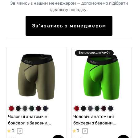
Зв'яжись з нашим менеджером — допоможемо підібрати
ідеальну посадку.
Зв'язатись з менеджером
Ексклюзив для Клубу
Чоловічі анатомічні
Чоловічі анатомічні
боксери з бавовни,
боксери з бавовни,
Anatomic Long 2.0, Black
Anatomic Long 2.0, Black
0
0
0
0
Series, світлий хакі
Series, салатовий