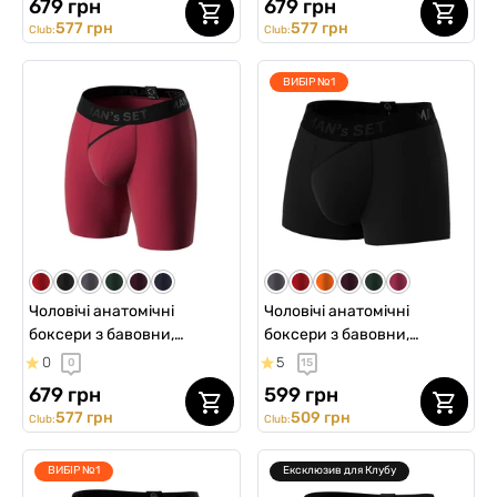
679 грн
679 грн
577 грн
577 грн
Club:
Club:
ВИБІР №1
Чоловічі анатомічні
Чоловічі анатомічні
боксери з бавовни,
боксери з бавовни,
Anatomic Long 2.0, Black
Anatomic Classic 2.0, Black
0
5
0
15
Series, бордовий
Series, чорний
679 грн
599 грн
577 грн
509 грн
Club:
Club:
ВИБІР №1
Ексклюзив для Клубу