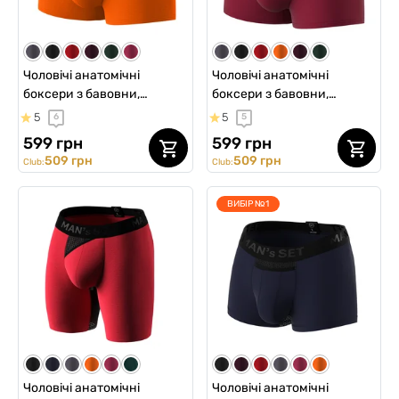
Чоловічі анатомічні
Чоловічі анатомічні
боксери з бавовни,
боксери з бавовни,
Anatomic Classic 2.0, Black
Anatomic Classic 2.0, Black
5
5
6
5
Series, помаранчевий
Series, бордовий
599 грн
599 грн
509 грн
509 грн
Club:
Club:
ВИБІР №1
Чоловічі анатомічні
Чоловічі анатомічні