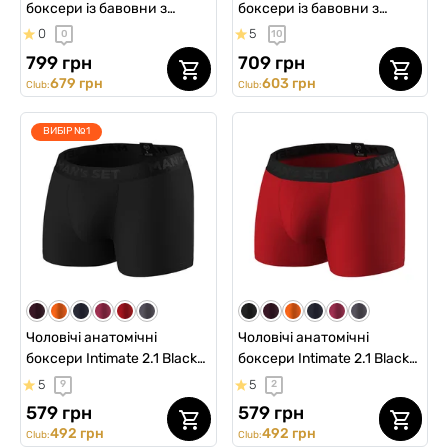
боксери із бавовни з
боксери із бавовни з
сіткою, Anatomic Long 2.0
сіткою, Anatomic Classic
0
5
0
10
Light, Black Series,
Light, Black Series, темно-
799 грн
709 грн
червоний
синій
679 грн
603 грн
Club:
Club:
ВИБІР №1
Чоловічі анатомічні
Чоловічі анатомічні
боксери Intimate 2.1 Black
боксери Intimate 2.1 Black
Series, чорний
Series, червоний
5
5
9
2
579 грн
579 грн
492 грн
492 грн
Club:
Club: