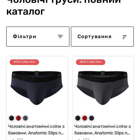
каталог
Фільтри
Сортування
NEW Collection
NEW Collection
Чоловічі анатомічні сліпи з
Чоловічі анатомічні сліпи з
бавовни, Anatomic Slips no
бавовни, Anatomic Slips no
fly Black Series, темно-
fly Black Series, графітовий