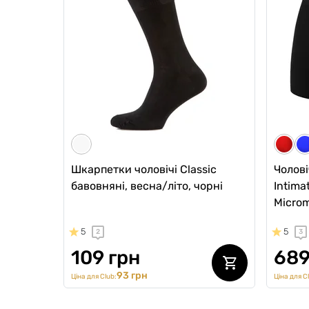
бавовняні, темно-зелені
бавовн
5
5
1
1
129 грн
129
110 грн
Ціна для Club:
Ціна для Cl
Шкарпетки чоловічі Classic
Чолові
бавовняні, весна/літо, чорні
Intima
Microm
5
5
2
3
109 грн
689
93 грн
Ціна для Club:
Ціна для C