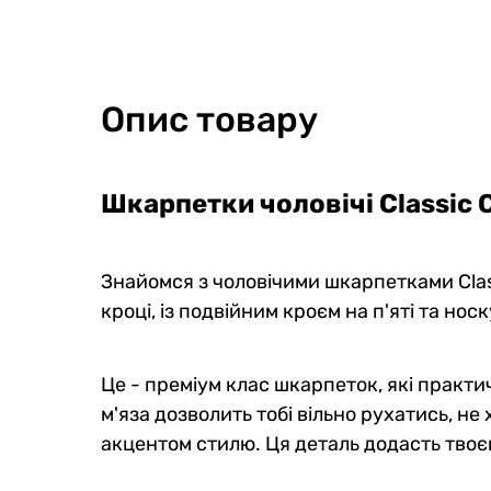
Опис товару
Шкарпетки чоловічі Classic 
Знайомся з чоловічими шкарпетками Class
кроці, із подвійним кроєм на п'яті та носк
Це - преміум клас шкарпеток, які практи
м'яза дозволить тобі вільно рухатись, н
акцентом стилю. Ця деталь додасть твоєм