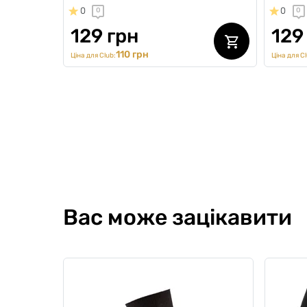
0
0
0
0
129 грн
129
110 грн
Ціна для Club:
Ціна для Cl
SALE
SALE
Вас може зацікавити
Шкарпетки чоловічі Classic Color
Шкарпе