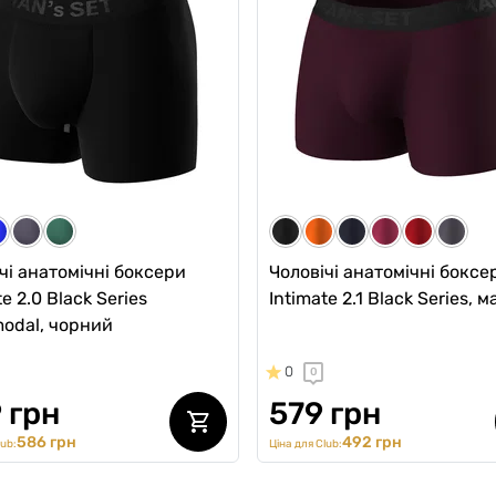
яні, тенмо-сині
бавовняні, блакитні
0
0
 грн
129 грн
110 грн
110 грн
ub:
Ціна для Club:
чі анатомічні боксери
Чоловічі анатомічні боксе
te 2.0 Black Series
Intimate 2.1 Black Series, 
odal, чорний
0
0
 грн
579 грн
586 грн
492 грн
lub:
Ціна для Club: