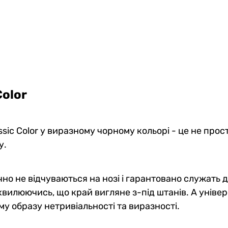
Color
ic Color у виразному чорному кольорі - це не прос
у.
чно не відчуваються на нозі і гарантовано служать
е хвилюючись, що край вигляне з-під штанів. А уніве
у образу нетривіальності та виразності.