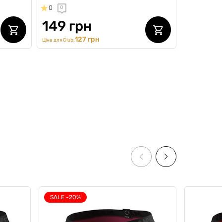
0
0
149 грн
127 грн
Ціна для Club:
SALE
SALE -20%
 Color
Шкарпетки чоловічі Classic Color