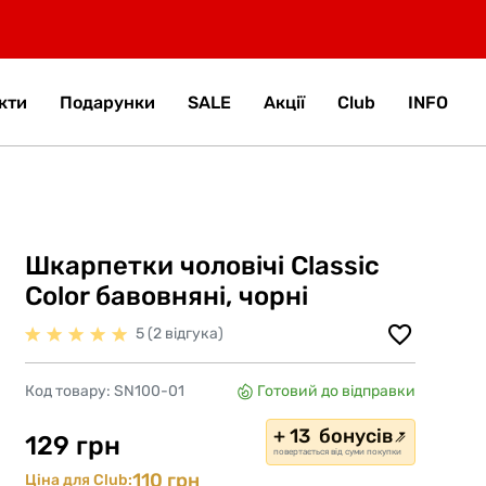
кти
Подарунки
SALE
Акції
Club
INFO
Шкарпетки чоловічі Classic
Color бавовняні, чорні
5 (2 відгука)
Код товару:
SN100-01
Готовий до відправки
+ 13 бонусів
129 грн
повертається від суми покупки
110 грн
Ціна для Club: