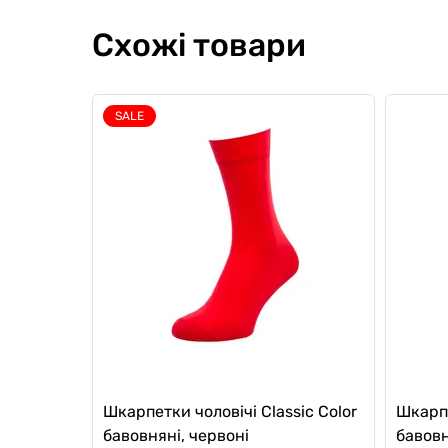
Схожі товари
SALE
Шкарпетки чоловічі Classic Color
Шкарпе
бавовняні, червоні
бавовн