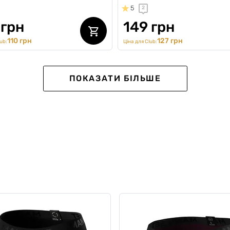
5
2
 грн
149 грн
110 грн
127 грн
ub:
Ціна для Club:
ПОКАЗАТИ БІЛЬШЕ
тки чоловічі Classic Color
Шкарпетки чоловічі Classic