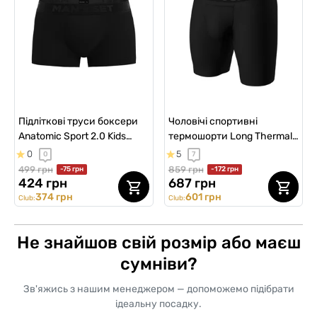
Підліткові труси боксери
Чоловічі спортивні
Anatomic Sport 2.0 Kids
термошорти Long Thermal,
Cooltech Black Series,
Black Series, чорний
0
5
0
7
чорний
499 грн
859 грн
-75 грн
-172 грн
424 грн
687 грн
374 грн
601 грн
Club:
Club:
Не знайшов свій розмір або маєш
сумніви?
Зв'яжись з нашим менеджером — допоможемо підібрати
ідеальну посадку.