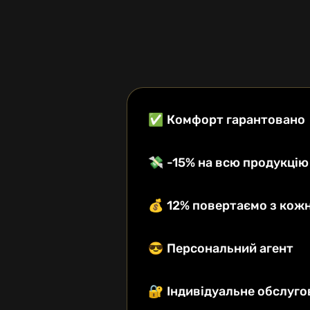
✅
Комфорт гарантовано
💸
-15% на всю продукцію
💰
12% повертаємо з кожн
😎
Персональний агент
🔐
Індивідуальне обслуг