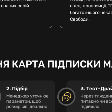
ітованих серій
спец. пропозиції, Т
багато іншого чекає
Свободи.
Я КАРТА ПІДПИСКИ
M
2. Підбір
3. Тест-Дра
Менеджер уточнює
Через тижден
параметри, щоб
питаємо чи вс
розмір сів ідеально
підійшло