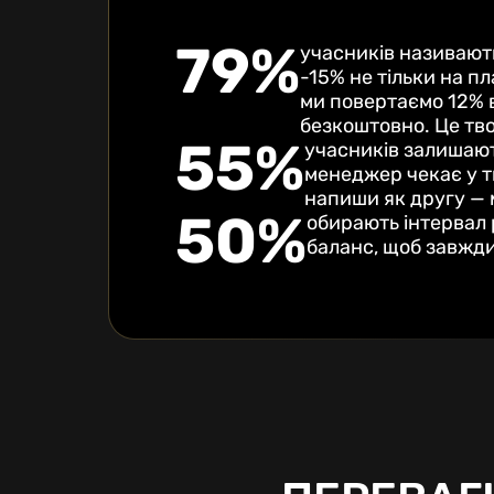
79%
учасників називают
-15% не тільки на п
ми повертаємо 12% в
безкоштовно. Це тво
55%
учасників залишают
менеджер чекає у т
напиши як другу — 
50%
обирають інтервал 
баланс, щоб завжди