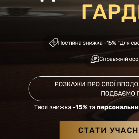
ГАРД
Постійна знижка -15% "Для сво
Справжній осо
РОЗКАЖИ ПРО СВОЇ ВПОДОБ
ПОДБАЄМО 
Твоя знижка
-15%
та
персональни
СТАТИ УЧАС