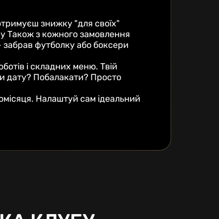
отримуєш знижку "для своїх"
ку Також з кожного замовлення
— забрав футболку або боксери
отів і складних меню. Твій
ти дату? Побалакати? Просто
 щомісяця. Налаштуй сам ідеальний