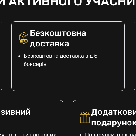
И АКТИВНОГО УЧАСНИ
Безкоштовна
доставка
Безкоштовна доставка від 5
боксерів
зивний
Додатков
подаруно
уєш доступ до нових
Подарунки, розігра