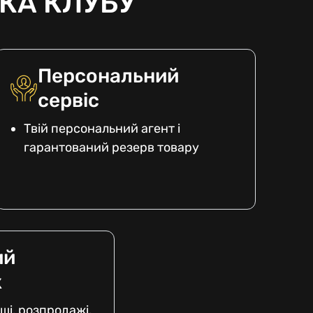
КА КЛУБУ
Персональний
сервіс
Твій персональний агент і
гарантований резерв товару
ий
к
ші, розпродажі,