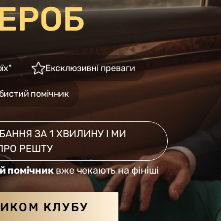
ЕРОБ
їх"
Ексклюзивні преваги
бистий помічник
АННЯ ЗА 1 ХВИЛИНУ І МИ
ПРО РЕШТУ
й помічник
вже чекають на фініші
НИКОМ КЛУБУ