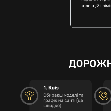
колекцій і лім
ДОРОЖН
1. Квіз
Обираєш моделі та
графік на сайті (це
швидко)