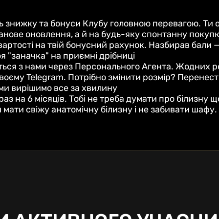
ь знижку та бонуси Клубу головною перевагою. Ти 
ланове оновлення, а й на будь-яку спонтанну покуп
артості на твій бонусний рахунок. Назбирав бали 
я "заначка" на приємні дрібниці
ься з нами через Персонального Агента. Жодних роб
воєму Telegram. Потрібно змінити розмір? Перенес
ми вирішимо все за хвилину
раз на 6 місяців. Тобі не треба думати про білизну
 мати свіжу анатомічну білизну і не забивати шафу.