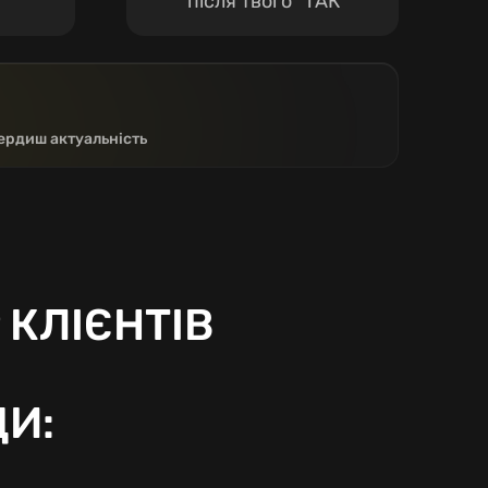
після твого “ТАК”
вердиш актуальність
КЛІЄНТІВ
И: