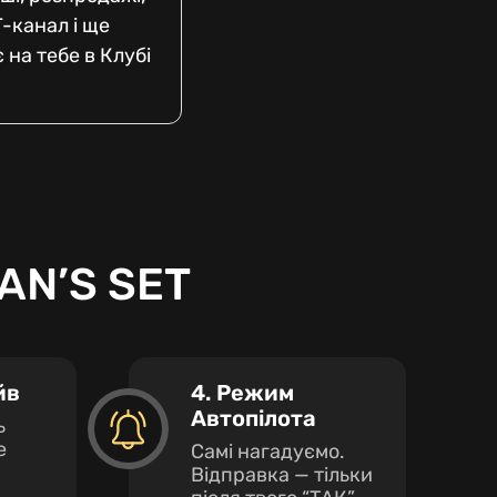
Г-канал і ще
 на тебе в Клубі
AN’S SET
йв
4. Режим
Автопілота
ь
е
Самі нагадуємо.
Відправка — тільки