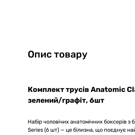
Опис товару
Комплект чоловічий з шортів та
Компле
Комплект трусів Anatomic Cla
шкарпеток, RESORTER Duo
Black 
зелений/графіт, 6шт
0
0
0
0
1718 грн
1158 гр
1666 грн
112
Набір чоловічих анатомічних боксерів з ба
1460 грн
Ціна для Club:
Ціна для Cl
Series (6 шт) — це білизна, що поєднує н