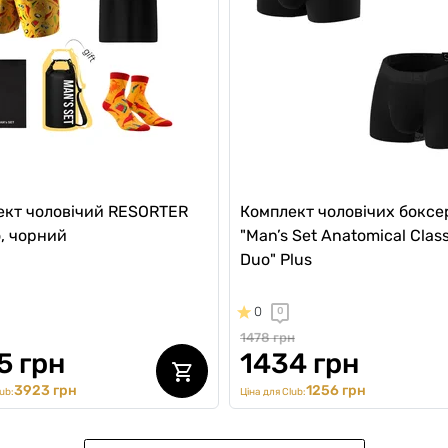
ект чоловічий RESORTER
Комплект чоловічих боксе
, чорний
"Man’s Set Anatomical Class
Duo" Plus
0
0
1478 грн
5 грн
1434 грн
3923 грн
1256 грн
ub:
Ціна для Club: