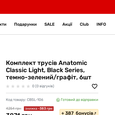
кти
Подарунки
SALE
Акції
Club
INFO
Комплект трусів Anatomic
Classic Light, Black Series,
темно-зелений/графіт, 6шт
0 (0 відгуків)
Код товару:
CBSL-106
Готовий до відправки
4254 грн
знижка
-383 грн
+ 387 бонусів