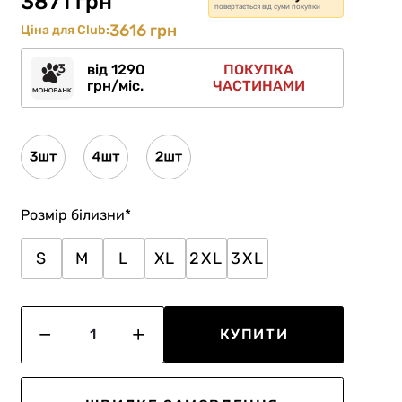
3871 грн
повертається від суми покупки
3616 грн
Ціна для Club:
від 1290
ПОКУПКА
грн/міс.
ЧАСТИНАМИ
Розмір білизни
*
S
M
L
XL
2XL
3XL
КУПИТИ