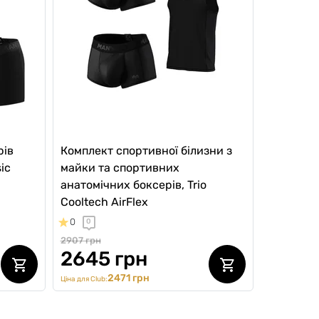
рів
Комплект спортивної білизни з
ic
майки та спортивних
анатомічних боксерів, Trio
Cooltech AirFlex
0
0
2907 грн
2645 грн
2471 грн
Ціна для Club: