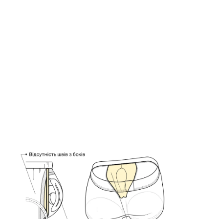
них
Комплект чоловічої білизни "Flirt"
lus (6
0
0
1318 грн
1278 грн
1120 грн
Ціна для Club: