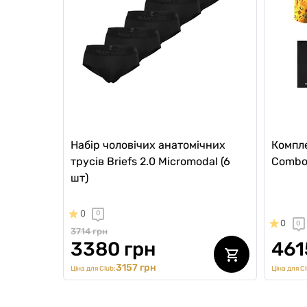
Набір чоловічих анатомічних
Компл
трусів Briefs 2.0 Micromodal (6
Combo
шт)
0
0
0
0
3714 грн
3380 грн
461
3157 грн
Ціна для Club:
Ціна для Cl