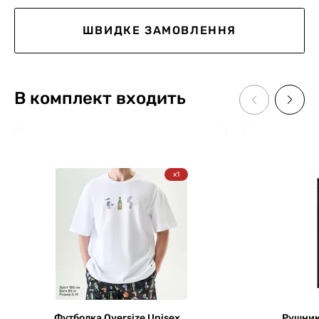
ШВИДКЕ ЗАМОВЛЕННЯ
В комплект входить
x1
Футболка Oversize Unisex,
Рушник