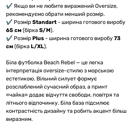
✔ Якщо ви не любите виражений Oversize,
рекомендуємо обрати менший розмір.
✔ Розмір
Standart
- ширина готового виробу
65 см
(бірка
S/M
).
✔ Розмір
Plus
- ширина готового виробу
73
см
(бірка
L/XL
).
Біла футболка Beach Rebel — це легка
інтерпретація oversize-стилю з морською
естетикою. Вільний силует формує
розслаблений сучасний образ, а принт
«чайка» додає відчуття свободи, повітря та
літнього відпочинку. Біла база підсилює
контрастність дизайну та робить акцент більш
виразним.