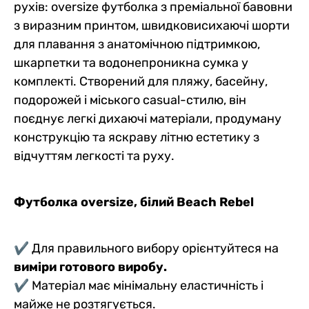
рухів: oversize футболка з преміальної бавовни
3244 грн
Ціна для Club:
1724 грн
1460 грн
3441 грн
2698 грн
1775 грн
Ціна для Club:
Ціна для Club:
Ціна для Club:
Ціна для Club:
Ціна для Club:
з виразним принтом, швидковисихаючі шорти
для плавання з анатомічною підтримкою,
шкарпетки та водонепроникна сумка у
комплекті. Створений для пляжу, басейну,
подорожей і міського casual-стилю, він
поєднує легкі дихаючі матеріали, продуману
конструкцію та яскраву літню естетику з
відчуттям легкості та руху.
Футболка oversize, білий Beach Rebel
✔ Для правильного вибору орієнтуйтеся на
виміри готового виробу.
✔ Матеріал має мінімальну еластичність і
майже не розтягується.