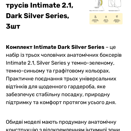
трусів Intimate 2.1,
Набір чоловічих
Комплект трусів Intimate 2.1
Комплект трусів Intimate 2.1
Набір чоловічих
Комплект трусів Intimate 2.1
Набір чоловічих
Dark Silver Series,
анатомічних боксерів
Black Series, 4шт
Black Series, 2шт
анатомічних боксерів
Black Series, 12шт
анатомічних боксерів
Intimate no fly Plus (4 шт)
Intimate no fly Plus (5 шт)
Intimate no fly Plus (3 шт)
3шт
0
0
0
0
0
0
0
0
0
0
0
0
2676 грн
2316 грн
1158 грн
3345 грн
6948 грн
2007 грн
2489 грн
2154 грн
1123 грн
3111 грн
6323 грн
1867 грн
2275 грн
1969 грн
984 грн
2843 грн
5906 грн
1706 грн
Ціна для Club:
Ціна для Club:
Ціна для Club:
Ціна для Club:
Ціна для Club:
Ціна для Club:
Комплект Intimate Dark Silver Series
– це
набір із трьох чоловічих анатомічних боксерів
Intimate 2.1, Silver Series у темно-зеленому,
темно-синьому та графітовому кольорах.
Практичне поєднання трьох універсальних
відтінків для щоденного гардероба, яке
забезпечує стабільну посадку, природну
підтримку та комфорт протягом усього дня.
Обидві моделі мають продуману анатомічну
конструкцію з відокремленням інтимної зони,