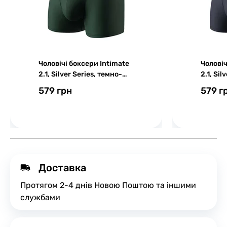
Чоловічі боксери Intimate
Чоловіч
2.1, Silver Series, темно-
2.1, Sil
зелений
синій
579 грн
579 г
Доставка
Протягом 2-4 днів Новою Поштою та іншими
службами