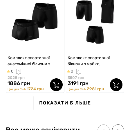
Комплект спортивної
Комплект спортивної
анатомічної білизни з
білизни з майки,
боксерів
спортивних та
0
0
0
0
анатомічних боксерів,
2028 грн
3507 грн
AirFlex Training
1886 грн
3191 грн
1724 грн
2981 грн
Ціна для Club:
Ціна для Club:
NEW
NEW
NEW
NEW
Sport
ПОКАЗАТИ БІЛЬШЕ