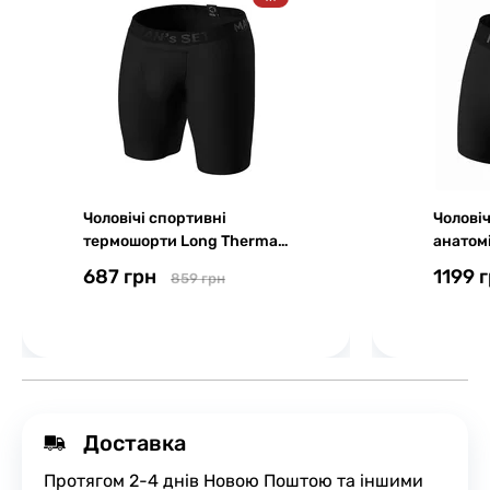
Чоловічі спортивні
Чоловіч
термошорти Long Thermal,
анатом
Black Series, чорний
Intimat
687 грн
1199 
859 грн
чорний
Доставка
Протягом 2-4 днів Новою Поштою та іншими