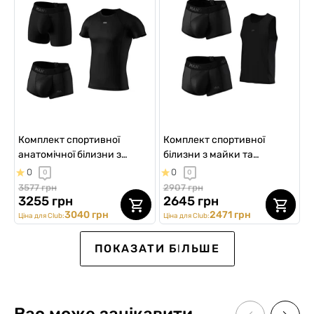
Комплект спортивної
Комплект спортивної
анатомічної білизни з
білизни з майки та
футболки, спортивних та
спортивних анатомічних
0
0
0
0
анатомічних боксерів
боксерів, Trio Cooltech
3577 грн
2907 грн
AirFlex
3255 грн
2645 грн
3040 грн
2471 грн
Ціна для Club:
Ціна для Club:
Sport
NEW
NEW
NEW
ПОКАЗАТИ БІЛЬШЕ