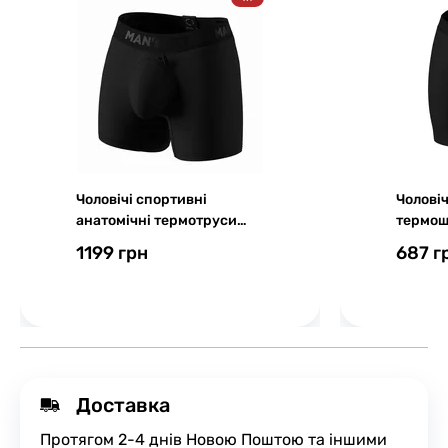
Чоловічі спортивні
Чоловіч
анатомічні термотруси
термош
Intimate PRO Sport,
Black S
1199 грн
687 г
чорний
Доставка
Протягом 2-4 днів Новою Поштою та іншими