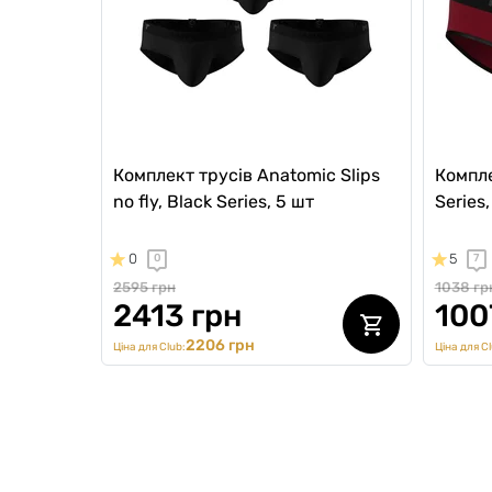
Комплект трусів Anatomic Slips
Компле
no fly, Black Series, 5 шт
Series
0
5
0
7
2595 грн
1038 гр
2413 грн
100
2206 грн
Ціна для Club:
Ціна для Cl
NEW Collection