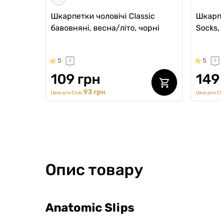
Шкарпетки чоловічі Classic
Шкарпе
бавовняні, весна/літо, чорні
Socks,
5
5
2
2
109 грн
149
93 грн
Ціна для Club:
Ціна для C
Опис товару
Anatomic Slips