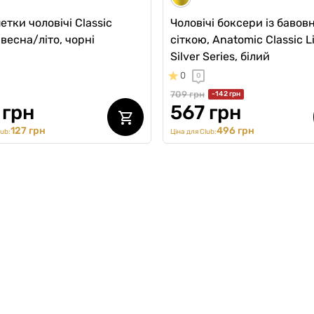
тки чоловічі Classic
Чоловічі боксери із бавов
 весна/літо, чорні
сіткою, Anatomic Classic L
Silver Series, білий
0
0
709 грн
-142 грн
 грн
567 грн
127 грн
496 грн
lub:
Ціна для Club: