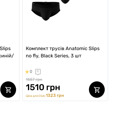
Slips
Комплект трусів Anatomic Slips
-синій/
no fly, Black Series, 3 шт
0
0
1557 грн
1510 грн
1323 грн
Ціна для Club:
NEW Collection