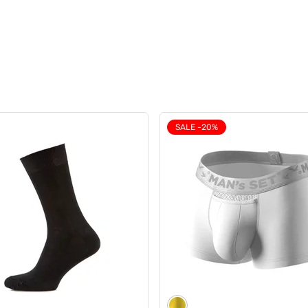
SALE -20%
кт трусів Slips Black
Комплект трусів Anatomic 
, 6шт
no fly, графіт/білий 3 шт
0
0
н
1557 грн
6 грн
1510 грн
2647 грн
1323 грн
ub:
Ціна для Club: