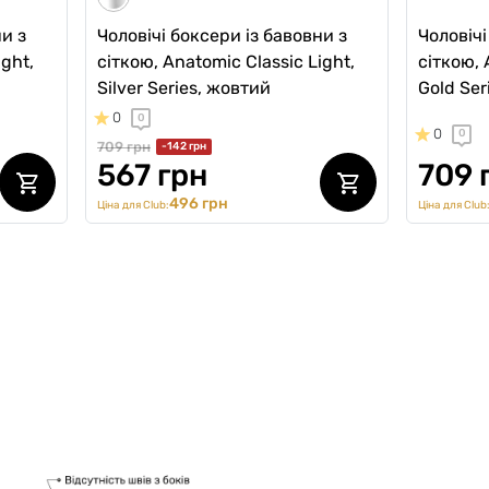
ни з
Чоловічі боксери із бавовни з
Чоловічі
ight,
сіткою, Anatomic Classic Light,
сіткою, 
Silver Series, жовтий
Gold Ser
0
0
0
0
709 грн
-142 грн
567 грн
709 
496 грн
Ціна для Club:
Ціна для Club