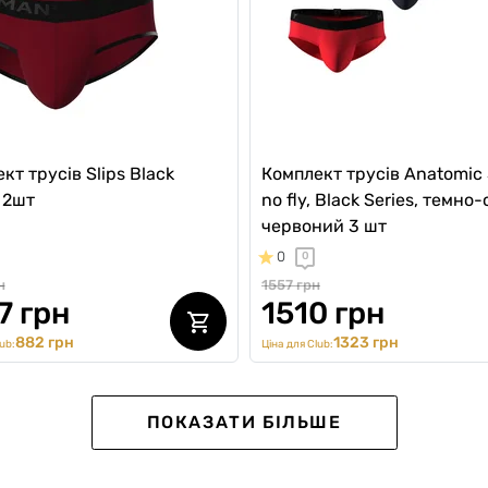
кт трусів Slips Black
Комплект трусів Anatomic 
, 2шт
no fly, Black Series, темно
червоний 3 шт
0
0
н
1557 грн
7 грн
1510 грн
882 грн
1323 грн
ub:
Ціна для Club:
NEW Collection
ПОКАЗАТИ БІЛЬШЕ