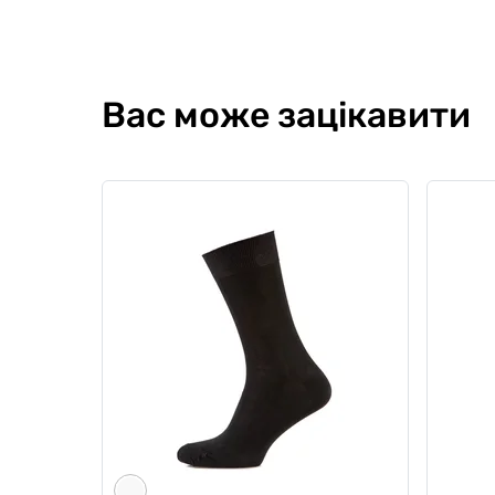
Вас може зацікавити
Комплект трусів Anatomic Slips
Компле
no fly Black Series, чорний/
Series
червоний 4 шт
0
0
0
0
3114 гр
289
2076 грн
1931 грн
Ціна для Cl
1765 грн
Ціна для Club: