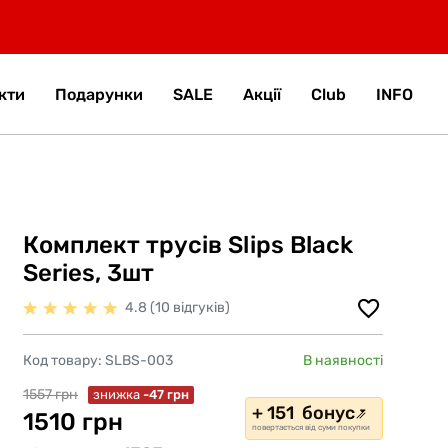
кти
Подарунки
SALE
Акції
Club
INFO
Комплект трусів Slips Black
Series, 3шт
4.8 (10 відгуків)
Код товару:
SLBS-003
В наявності
1557 грн
знижка
-47 грн
+ 151 бонус
1510 грн
повертається від суми покупки