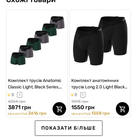
Комплект трусів Anatomic
Комплект анатомічних
Classic Light, Black Series,
трусів Long 2.0 Light Black
темно-зелений/графіт, 6шт
Series, 2шт
0
0
0
0
4254 грн
1598 грн
3871 грн
1550 грн
3616 грн
1358 грн
Ціна для Club:
Ціна для Club:
ПОКАЗАТИ БІЛЬШЕ