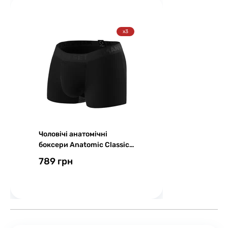
x3
Чоловічі анатомічні
боксери Anatomic Classic
w/fly Light Plus, Black
789 грн
Series, чорний