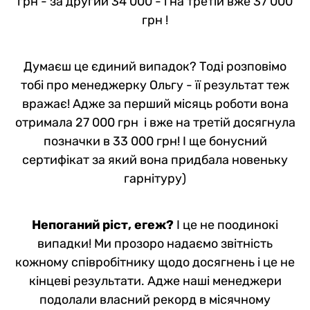
грн - за другий 34 000 - і на третій вже 37 000
грн !
Думаєш це єдиний випадок? Тоді розповімо
тобі про менеджерку Ольгу - її результат теж
вражає! Адже за перший місяць роботи вона
отримала 27 000 грн і вже на третій досягнула
позначки в 33 000 грн! І ще бонусний
сертифікат за який вона придбала новеньку
гарнітуру)
Непоганий ріст, егеж?
І це не поодинокі
випадки! Ми прозоро надаємо звітність
кожному співробітнику щодо досягнень і це не
кінцеві результати. Адже наші менеджери
подолали власний рекорд в місячному