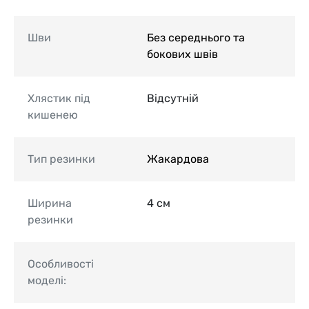
Шви
Без середнього та
бокових швів
Хлястик під
Відсутній
кишенею
Тип резинки
Жакардова
Ширина
4 см
резинки
Особливості
моделі: