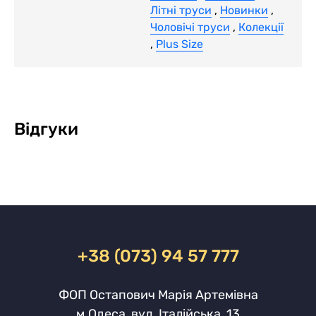
Літні труси
,
Новинки
,
Чоловічі труси
,
Колекції
,
Plus Size
Відгуки
+38 (073) 94 57 777
ФОП Остапович Марія Артемівна
м.Одеса, вул. Італійська, 13