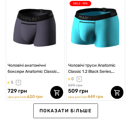
SALE -15%
Чоловічі анатомічні
Чоловічі труси Anatomic
боксери Anatomic Classic
Classic 1.2 Black Series,
Black Series Micromodal,
ментоловий
0
0
5
8
графітовий
599 грн
729 грн
509 грн
620 грн
449 грн
Ціна для Club:
Ціна для Club:
SALE -20%
SALE -20%
ВИБІР №1
ПОКАЗАТИ БІЛЬШЕ