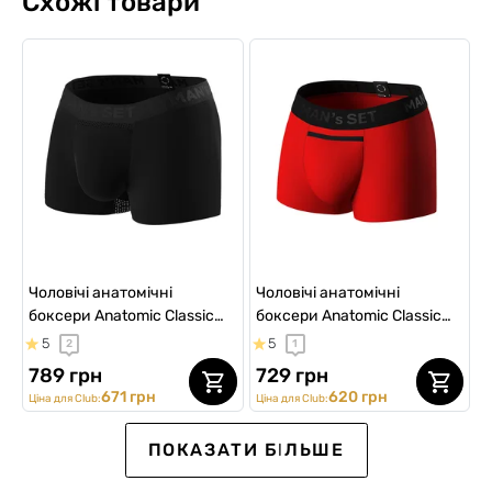
Схожі товари
Чоловічі анатомічні
Чоловічі анатомічні
боксери Anatomic Classic
боксери Anatomic Classic
w/fly Light Plus, Black Series,
Black Series Micromodal,
5
5
2
1
чорний
червоний
789 грн
729 грн
671 грн
620 грн
Ціна для Club:
Ціна для Club:
SALE -15%
SALE -20%
ВИБІР №1
SALE -20%
NEW Collection
ПОКАЗАТИ БІЛЬШЕ
SALE -15%