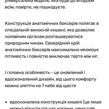
універсальна модель, яка буде до вподоби
всім, повірте, не пошкодуєте.
Конструкція анатомічних боксерів полягає в
спеціальній виносній кишені, яка дозволяє
чоловічим органам розташовуватися
природним чином. Своєрідний крій
анатомічних боксерів максимально мінімізує
пітливість і повністю виключає тертя між ніг.
І головна особливість - це оновлений і
вдосконалений дизайн, від цього комфорту
можна злетіти на 7 небо від щастя
вдосконалена конструкція кишені (це лише
можна відчути під час носіння, нема слів,