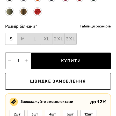
Розмір білизни
*
Таблиця розмірів
S
M
L
XL
2XL
3XL
КУПИТИ
ШВИДКЕ ЗАМОВЛЕННЯ
до 12%
Заощаджуйте з комплектами
2шт
3шт
4шт
6шт
12шт