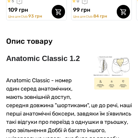
5
0
2
0
109 грн
99 грн
93 грн
84 грн
Ціна для Club:
Ціна для Club:
Опис товару
Anatomic Classic 1.2
Anatomic Classic - номер
один серед анатомічних,
мають зовнішній доступ,
середня довжина "шортиками", це до речі, наші
перші анатомічні боксери, завдяки їм зʼявились
такі відгуки про переїзд з однушки в трьошку,
про звільнення Доббі й багато іншого,