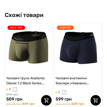
Схожі товари
SALE -15%
ВИБІР №1
Чоловічі труси Anatomic
Чоловічі анатомічні
Classic 1.2 Black Series,
боксери з бавовни,
світлий хакі
Anatomic Classic 2.0, Black
5
1
5
3
Series, темно-синій
599 грн
509 грн
599 грн
449 грн
509 грн
Ціна для Club:
Ціна для Club: