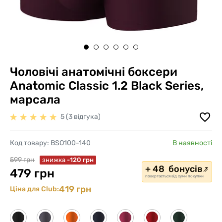
Чоловічі анатомічні боксери
Anatomic Classic 1.2 Black Series,
марсала
5 (3 відгука)
Код товару:
BSO100-140
В наявності
599 грн
знижка
-120 грн
+ 48 бонусів
479 грн
повертається від суми покупки
419 грн
Ціна для Club: