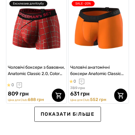
Ексклюзив для Клубу
SALE -20%
Чоловічі боксери з бавовни,
Чоловічі анатомічні
Anatomic Classic 2.0, Color
боксери Anatomic Classic
Series, Red Mesh
w/fly Light Plus, Black Series,
0
0
0
0
помаранчевий
789 грн
809 грн
631 грн
688 грн
552 грн
Ціна для Club:
Ціна для Club:
SALE -20%
SALE -20%
ПОКАЗАТИ БІЛЬШЕ