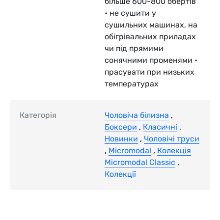
більше 600-800 обертів
• не сушити у
сушильних машинах, на
обігрівальних приладах
чи під прямими
сонячними променями •
прасувати при низьких
температурах
Категорія
Чоловіча білизна
,
Боксери
,
Класичні
,
Новинки
,
Чоловічі труси
,
Micromodal
,
Колекція
Micromodal Classic
,
Колекції