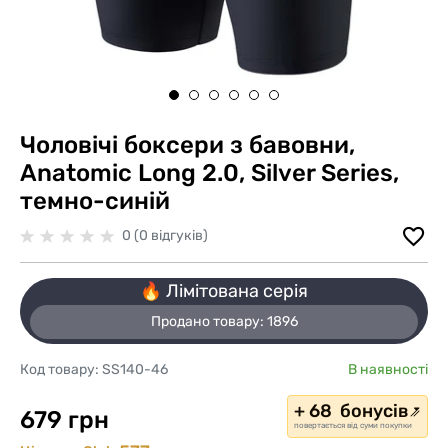
Чоловічі боксери з бавовни,
Anatomic Long 2.0, Silver Series,
темно-синій
0 (0 відгуків)
🔥 Лімітована серія
Продано товару:
1896
Код товару:
SS140-46
В наявності
+ 68 бонусів
679 грн
повертається від суми покупки