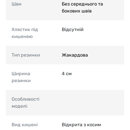
Шви
Без середнього та
бокових швів
Хлястик під
Відсутній
кишенею
Тип резинки
Жакардова
Ширина
4 см
резинки
Особливості
моделі:
Вид кишені
Відкрита з косим