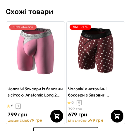
Схожі товари
NEW Collection
SALE -15%
Чоловічі боксери із бавовни
Чоловічі анатомічні
з сіткою, Anatomic Long 2.0
боксери з бавовни,
Light, Silver Series, рожевий
Anatomic Long 2.0, Black
0
0
5
1
Series, Pure Love
799 грн
799 грн
679 грн
679 грн
599 грн
Ціна для Club:
Ціна для Club: