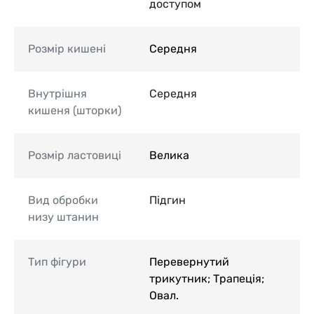
доступом
Розмір кишені
Середня
Внутрішня
Середня
кишеня (шторки)
Розмір ластовиці
Велика
Вид обробки
Підгин
низу штанин
Тип фігури
Перевернутий
трикутник; Трапеція;
Овал.