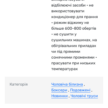
відбілюючі засоби • не
використовувати
кондиціонер для прання
• режим віджиму не
більше 600-800 обертів
• не сушити у
сушильних машинах, на
обігрівальних приладах
чи під прямими
сонячними променями •
прасувати при низьких
температурах
Категорія
Чоловіча білизна
,
Боксери
,
Подовжені
,
Новинки
,
Чоловічі труси