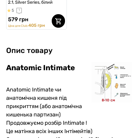
2.1, Silver Series, білий
5
1
579 грн
405 грн
Ціна для Club:
Опис товару
Anatomic Intimatе
Anatomic Intimate чи
анатомічна кишеня під
прикриттям (або анатомічна
кишенька партизан)
Продовжуємо розбір Intimate !
Це матінка всіх інших Інтімейтів)