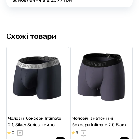
Схожі товари
Чоловічі боксери Intimate
Чоловічі анатомічні
2.1, Silver Series, темно-
боксери Intimate 2.0 Black
синій
Series Micromodal,
0
5
0
2
графітовий