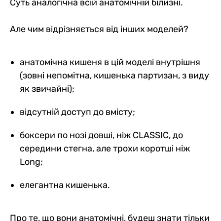
Суть аналогічна всій анатомічній білизні.
Але чим відрізняється від інших моделей?
анатомічна кишеня в цій моделі внутрішня
(зовні непомітна, кишенька партизан, з виду
як звичайні);
відсутній доступ до вмісту;
боксери по нозі довші, ніж CLASSIC, до
середини стегна, але трохи коротші ніж
Long;
елегантна кишенька.
Про те, що вони анатомічні, будеш знати тільки