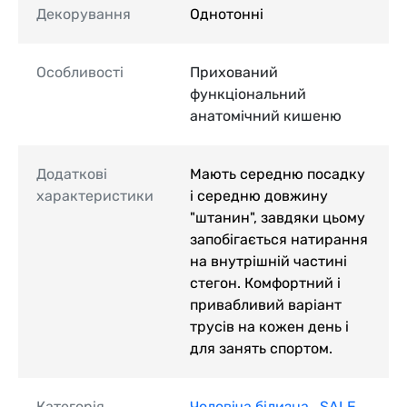
Декорування
Однотонні
Особливості
Прихований
функціональний
анатомічний кишеню
Додаткові
Мають середню посадку
характеристики
і середню довжину
"штанин", завдяки цьому
запобігається натирання
на внутрішній частині
стегон. Комфортний і
привабливий варіант
трусів на кожен день і
для занять спортом.
Категорія
Чоловіча білизна
,
SALE
,