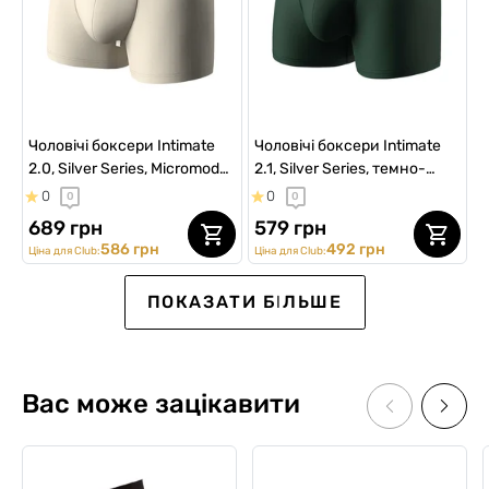
Чоловічі боксери Intimate
Чоловічі боксери Intimate
2.0, Silver Series, Micromodal,
2.1, Silver Series, темно-
світло-бежевий
зелений
0
0
0
0
689 грн
579 грн
586 грн
492 грн
Ціна для Club:
Ціна для Club:
ВИБІР №1
SALE
ПОКАЗАТИ БІЛЬШЕ
Вас може зацікавити