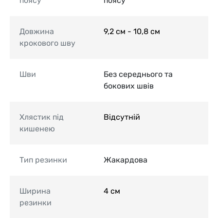
поясу
поясу
Довжина
9,2 см - 10,8 см
крокового шву
Шви
Без середнього та
бокових швів
Хлястик під
Відсутній
кишенею
Тип резинки
Жакардова
Ширина
4 см
резинки