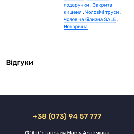
подарунки
,
Закрита
кишеня
,
Чоловічі труси
,
Чоловіча білизна SALE
,
Новорічна
Відгуки
+38 (073) 94 57 777
ФОП Остапович Марія Артемівна