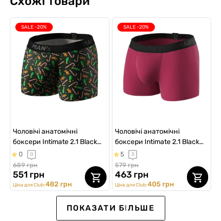
Схожі товари
SALE -20%
SALE -20%
Чоловічі анатомічні
Чоловічі анатомічні
боксери Intimate 2.1 Black
боксери Intimate 2.1 Black
Series, Christmas Bites
Series, бордовий
0
5
0
3
689 грн
579 грн
551 грн
463 грн
482 грн
405 грн
Ціна для Club:
Ціна для Club:
ВИБІР №1
SALE
SALE -20%
ПОКАЗАТИ БІЛЬШЕ