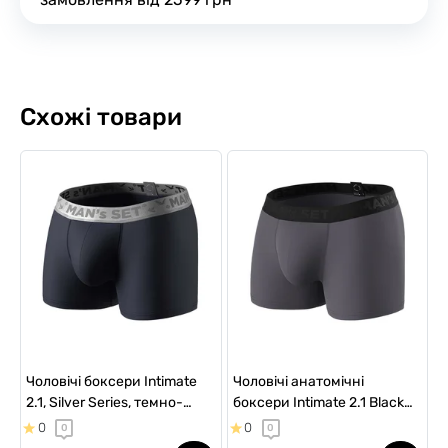
Схожі товари
Чоловічі боксери Intimate
Чоловічі анатомічні
2.1, Silver Series, темно-
боксери Intimate 2.1 Black
синій
Series, графітовий
0
0
0
0