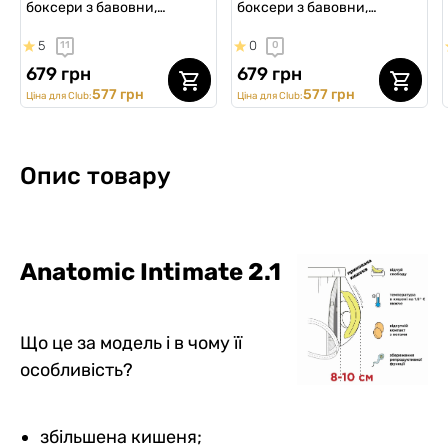
боксери з бавовни,
боксери з бавовни,
Anatomic Long 2.0, Black
Anatomic Long 2.0, Black
5
0
11
0
Series, червоний
Series, помаранчевий
679 грн
679 грн
577 грн
577 грн
Ціна для Club:
Ціна для Club:
Опис товару
Anatomic Intimate 2.1
Що це за модель і в чому її
особливість?
збільшена кишеня;