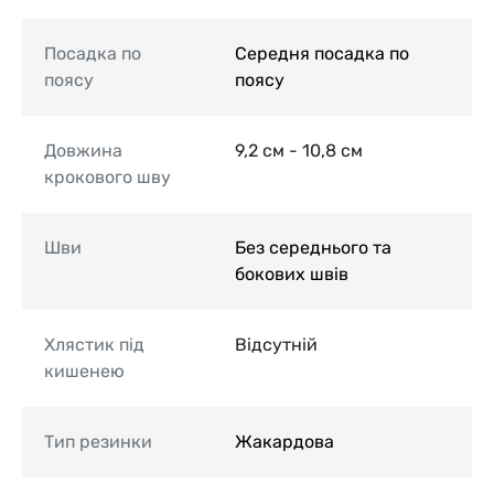
Посадка по
Середня посадка по
поясу
поясу
Довжина
9,2 см - 10,8 см
крокового шву
Шви
Без середнього та
бокових швів
Хлястик під
Відсутній
кишенею
Тип резинки
Жакардова