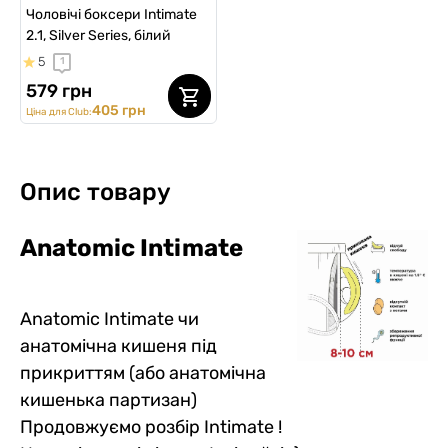
Чоловічі боксери Intimate
2.1, Silver Series, білий
5
1
579 грн
405 грн
Ціна для Club:
Опис товару
Anatomic Intimatе
Anatomic Intimate чи
анатомічна кишеня під
прикриттям (або анатомічна
кишенька партизан)
Продовжуємо розбір Intimate !