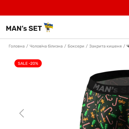
Головна
Чоловіча білизна
Боксери
Закрита кишеня
Ч
SALE -20%