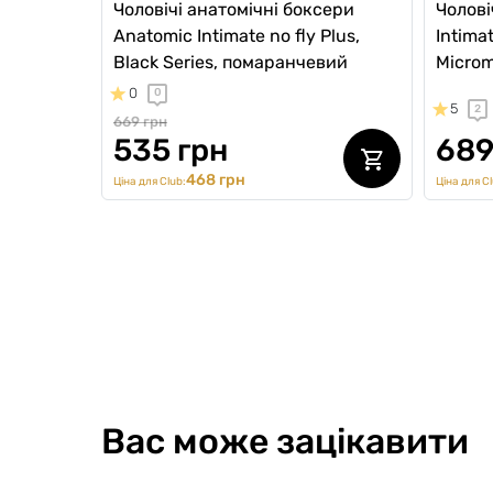
Чоловічі анатомічні боксери
Чолові
Anatomic Intimate no fly Plus,
Intimat
Black Series, помаранчевий
Microm
0
0
5
2
669 грн
535 грн
689
468 грн
Ціна для Club:
Ціна для Cl
Вас може зацікавити