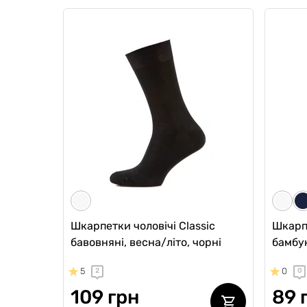
Чоловічі анатомічні боксери
Чолові
Intimate 2.0 Black Series
Intimat
Micromodal, електрик
черво
0
5
0
2
689 грн
579
586 грн
Ціна для Club:
Ціна для Cl
Шкарпетки чоловічі Classic
Шкарпе
бавовняні, весна/літо, чорні
бамбук
5
0
2
0
109 грн
89 