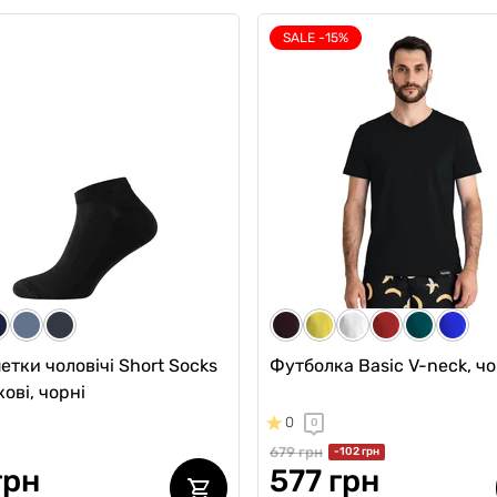
SALE -15%
чі анатомічні боксери
Чоловічі анатомічні боксе
e 2.1 Black Series,
Intimate 2.0 Black Series
ний
Micromodal, червоний
5
1
 грн
689 грн
492 грн
586 грн
ub:
Ціна для Club:
тки чоловічі Short Socks
Футболка Basic V-neck, ч
ові, чорні
0
0
679 грн
-102 грн
грн
577 грн