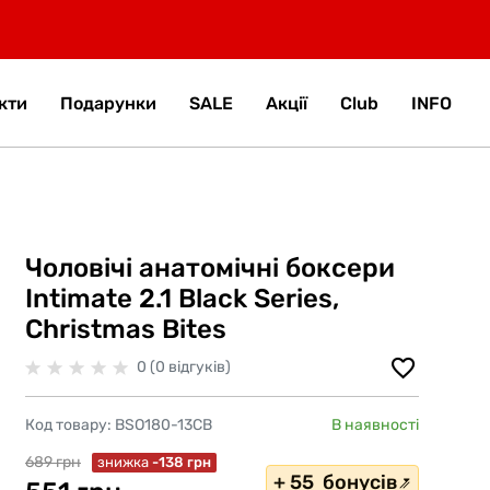
кти
Подарунки
SALE
Акції
Club
INFO
Чоловічі анатомічні боксери
Intimate 2.1 Black Series,
Christmas Bites
0 (0 відгуків)
Код товару:
BSO180-13CB
В наявності
689 грн
знижка
-138 грн
+ 55 бонусів