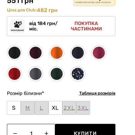
551 грн
повертається від суми покупки
482 грн
Ціна для Club:
від 184 грн/
ПОКУПКА
міс.
ЧАСТИНАМИ
Розмір білизни
*
Таблиця розмірів
S
M
L
XL
2XL
3XL
КУПИТИ