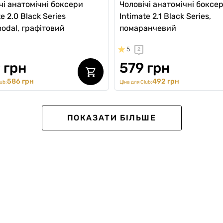
чі анатомічні боксери
Чоловічі анатомічні боксе
e 2.0 Black Series
Intimate 2.1 Black Series,
odal, графітовий
помаранчевий
5
2
 грн
579 грн
586 грн
492 грн
ub:
Ціна для Club:
ПОКАЗАТИ БІЛЬШЕ