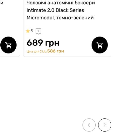
ри
Чоловічі анатомічні боксери
Intimate 2.0 Black Series
Micromodal, темно-зелений
5
1
689 грн
586 грн
Ціна для Club: