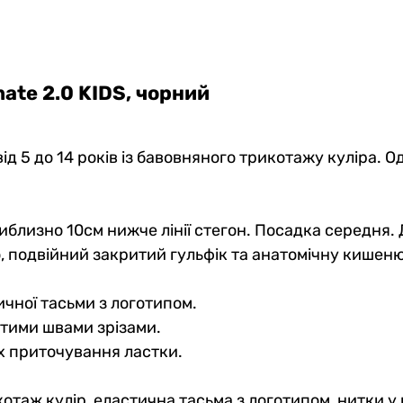
 анатомічні боксери
Дитячі боксери Anatomic
c Intimate 2.1 Kids, Black
Intimate 2.1 Kids, Black Seri
, темно-синій
Mesh
mate 2.0 KIDS
, чорний
0
0
 грн
479 грн
 від 5 до 14 років із бавовняного трикотажу куліра.
322 грн
407 грн
ub:
Ціна для Club:
близно 10см нижче лінії стегон. Посадка середня. 
, подвійний закритий гульфік та анатомічну кишеню
ичної тасьми з логотипом.
итими швами зрізами.
х приточування ластки.
котаж кулір, еластична тасьма з логотипом, нитки у