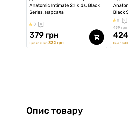
Anatomic Intimate 2.1 Kids, Black
Anatom
Series, марсала
Black 
0
0
0
0
499 грн
379 грн
424
322 грн
Ціна для Club:
Ціна для Cl
Kids
Kids
NEW Collection
Опис товару