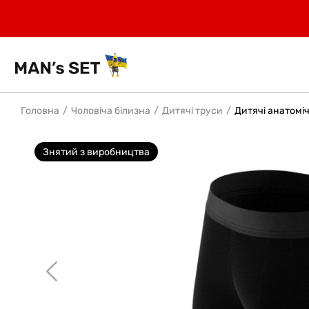
Головна
Чоловіча білизна
Дитячі труси
Дитячі анатоміч
Знятий з виробництва