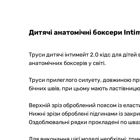
Дитячі боксери Anatomic
Дитячі
Intimate 2.1 Kids, Black Series, Red
Anatomi
Comic
Series
Дитячі анатомічні боксери
Inti
0
0
0
0
479 грн
379
Труси дитячі інтимейт 2.0 кідс для дітей
407 грн
Ціна для Club:
Ціна для Cl
анатомічних боксерів у світі.
Труси прилеглого силуету, довжиною при
бічних швів, при цьому мають ластівницю
Верхній зріз оброблений поясом із еласт
Нижні зрізи оброблені підгинами із закр
Оздоблювальні рядки прокладені по шва
Для виконання цієї моделі необхідні: три