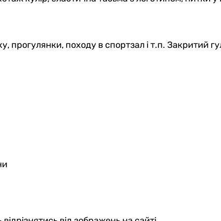
у, прогулянки, походу в спортзал і т.п. Закритий г
ни
 відрізнятись від зображень на сайті.