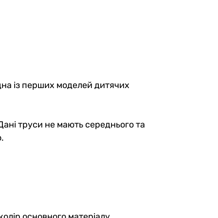
Дитячі анатомічні труси
es, Red
Anatomic Briefs 2.0 Kids Black
Series, помаранчевий
0
0
359 грн
 Одна із перших моделей дитячих
305 грн
Ціна для Club:
Дані труси не мають середнього та
.
 колір основного матеріалу.