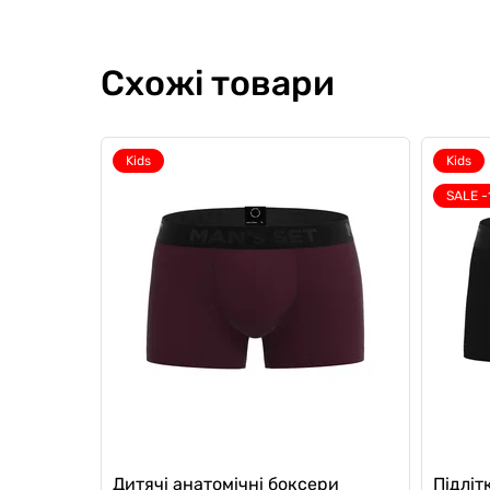
Схожі товари
Kids
Kids
SALE -
Дитячі анатомічні боксери
Підліт