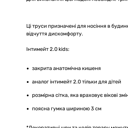
Ці труси призначені для носіння в будинк
Інтимейт 2.0 kids:
закрита анатомічна кишеня
аналог інтимейт 2.0 тільки для дітей
розмірна сітка, яка враховує вікові змі
поясна гумка шириною 3 см
*Декоративні шви та колір товару можуть