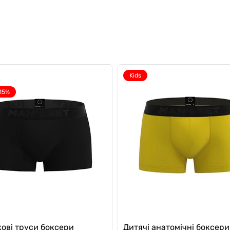
Kids
15%
кові труси боксери
Дитячі анатомічні боксери