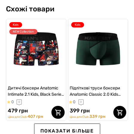
Схожі товари
Kids
Kids
NEW Collection
Дитячі боксери Anatomic
Підліткові труси боксери
Intimate 2.1 Kids, Black Series,
Anatomic Classic 2.0 Kids
Verse Blue Comic
Black Series, темно-
0
0
0
0
зелений
479 грн
399 грн
407 грн
339 грн
Ціна для Club:
Ціна для Club:
Kids
Kids
Kids
Kids
Kids
Ексклюзив для Клубу
ПОКАЗАТИ БІЛЬШЕ