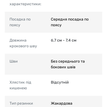
характеристики:
Посадка по
Середня посадка по
поясу
поясу
Довжина
6,7 см - 7,4 см
крокового шву
Шви
Без середнього та
бокових швів
Хлястик під
Відсутній
кишенею
Тип резинки
Жакардова