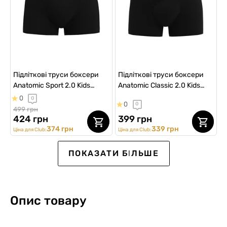
Підліткові труси боксери
Підліткові труси боксери
Anatomic Sport 2.0 Kids
Anatomic Classic 2.0 Kids
Cooltech Black Series,
Black Series, чорний
0
0
0
0
чорний
499 грн
424 грн
399 грн
374 грн
339 грн
Ціна для Club:
Ціна для Club:
Kids
Kids
Ексклюзив для Клубу
Kids
Kids
Kids
ПОКАЗАТИ БІЛЬШЕ
NEW Collection
Опис товару