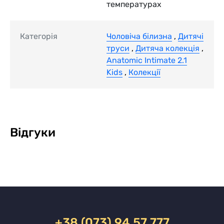
температурах
Категорія
Чоловіча білизна
,
Дитячі
труси
,
Дитяча колекція
,
Anatomic Intimate 2.1
Kids
,
Колекції
Відгуки
+38 (073) 94 57 777