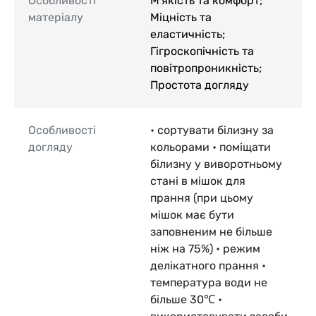
Особливості
М'якість та комфорт;
матеріалу
Міцність та
еластичність;
Гігроскопічність та
повітропроникність;
Простота догляду
Особливості
• сортувати білизну за
догляду
кольорами • поміщати
білизну у виворотньому
стані в мішок для
прання (при цьому
мішок має бути
заповненим не більше
ніж на 75%) • режим
делікатного прання •
температура води не
більше 30℃ •