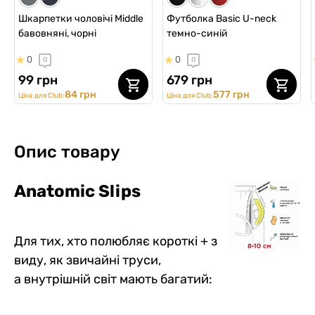
Шкарпетки чоловічі Middle
Футболка Basic U-neck
бавовняні, чорні
темно-синій
0
0
0
0
99 грн
679 грн
84 грн
577 грн
Ціна для Club:
Ціна для Club:
Опис товару
Anatomic Slips
Для тих, хто полюбляє короткі + з
виду, як звичайні труси,
а внутрішній світ мають багатий: