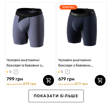
ВИБІР №1
Чоловічі анатомічні
Чоловічі анатомічні
боксери із бавовни з
боксери з бавовни,
сіткою, Anatomic Long 2.0
Anatomic Long 2.0, Black
0
5
0
4
Light, Black Series, сталевий
Series, темно-синій
799 грн
679 грн
679 грн
577 грн
Ціна для Club:
Ціна для Club:
Ексклюзив для Клубу
SALE -30%
NEW Collection
SALE -30%
ПОКАЗАТИ БІЛЬШЕ