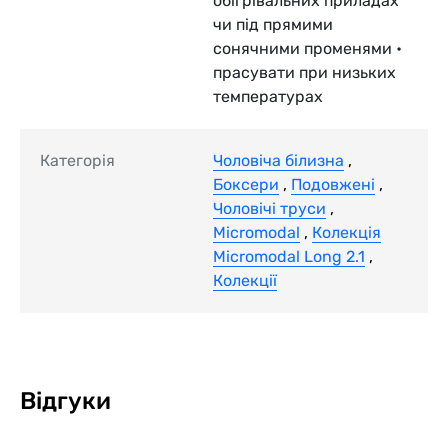
обігрівальних приладах
чи під прямими
сонячними променями •
прасувати при низьких
температурах
Категорія
Чоловіча білизна
,
Боксери
,
Подовжені
,
Чоловічі труси
,
Micromodal
,
Колекція
Micromodal Long 2.1
,
Колекції
Відгуки