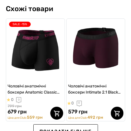
Схожі товари
SALE -15%
Чоловічі анатомічні
Чоловічі анатомічні
боксери Anatomic Classic
боксери Intimate 2.1 Black
2.0, Color Series,
Series, марсала
0
0
0
0
Кунімайстер
799 грн
679 грн
579 грн
559 грн
492 грн
Ціна для Club:
Ціна для Club:
ВИБІР №1
ВИБІР №1