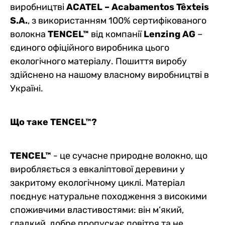
виробництві
ACATEL – Acabamentos Têxteis
S.A.
, з використанням 100% сертифікованого
волокна
TENCEL™
від компанії
Lenzing AG
–
єдиного офіційного виробника цього
екологічного матеріалу. Пошиття виробу
здійснено на нашому власному виробництві в
Україні.
Що таке TENCEL™?
TENCEL™
- це сучасне природне волокно, що
виробляється з евкаліптової деревини у
закритому екологічному циклі. Матеріал
поєднує натуральне походження з високими
споживчими властивостями: він м’який,
гладкий, добре пропускає повітря та не