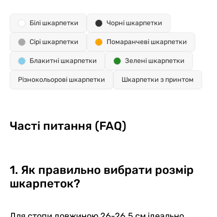
Білі шкарпетки
Чорні шкарпетки
Сірі шкарпетки
Помаранчеві шкарпетки
Блакитні шкарпетки
Зелені шкарпетки
Різнокольорові шкарпетки
Шкарпетки з принтом
Часті питання (FAQ)
1. Як правильно вибрати розмір
шкарпеток?
Для стопи довжиною 26-26.5 см ідеально