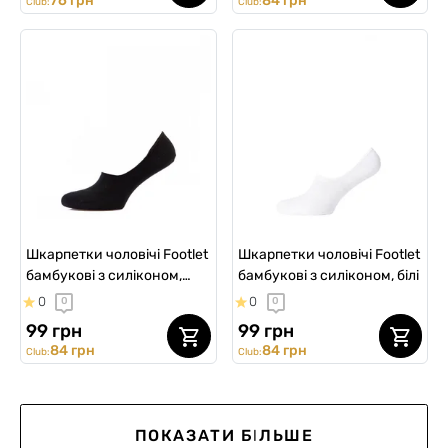
76 грн
84 грн
Club:
Club:
Шкарпетки чоловічі Footlet
Шкарпетки чоловічі Footlet
бамбукові з силіконом,
бамбукові з силіконом, білі
чорні
0
0
0
0
99 грн
99 грн
84 грн
84 грн
Club:
Club:
ПОКАЗАТИ БІЛЬШЕ