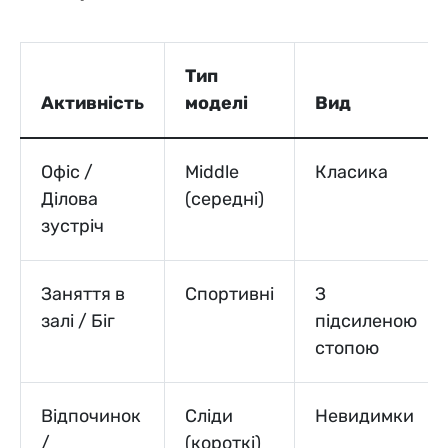
Тип
Активність
моделі
Вид
Офіс /
Middle
Класика
Ділова
(середні)
зустріч
Заняття в
Спортивні
З
залі / Біг
підсиленою
стопою
Відпочинок
Сліди
Невидимки
/
(короткі)