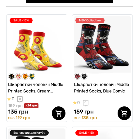
SALE -15%
NEW Collection
Шкарпетки чоловічі Middle
Шкарпетки чоловічі Middle
Printed Socks, Cream
Printed Socks, Blue Comic
Summer
0
0
0
0
159 грн
-24 грн
135 грн
159 грн
119 грн
135 грн
Club:
Club:
Ексклюзив для Клубу
SALE -15%