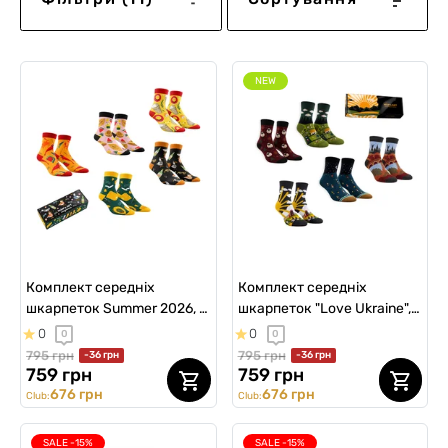
NEW
Комплект середніх
Комплект середніх
шкарпеток Summer 2026, 5
шкарпеток "Love Ukraine", 5
шт
шт
0
0
0
0
795 грн
795 грн
-36 грн
-36 грн
759 грн
759 грн
676 грн
676 грн
Club:
Club:
SALE -15%
SALE -15%