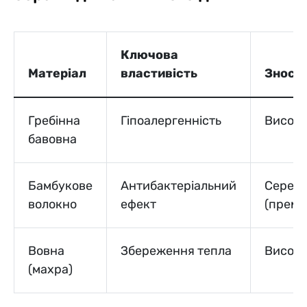
Ключова
Матеріал
властивість
Зносос
Гребінна
Гіпоалергенність
Висок
бавовна
Бамбукове
Антибактеріальний
Серед
волокно
ефект
(премі
Вовна
Збереження тепла
Висок
(махра)