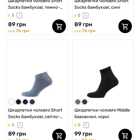
Шкарпетки чоловічі Short
Шкарпетки чоловічі Short
Socks бамбукові, темно-
Socks бамбукові, сині
сірі
5
5
1
2
89 грн
89 грн
76 грн
76 грн
Club:
Club:
Шкарпетки чоловічі Short
Шкарпетки чоловічі Middle
Socks бамбукові, світло-
бавовняні, чорні
сірі
0
0
0
0
89 грн
99 грн