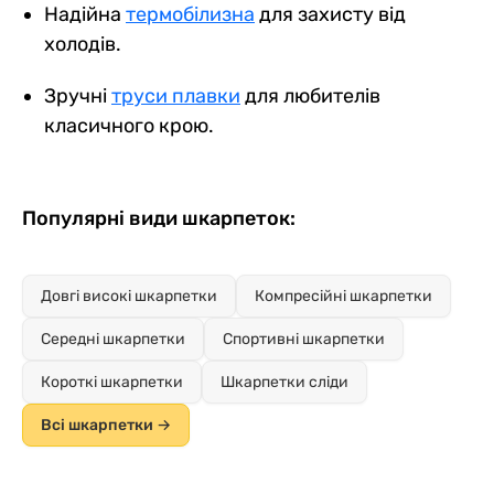
Надійна
термобілизна
для захисту від
холодів.
Зручні
труси плавки
для любителів
класичного крою.
Популярні види шкарпеток:
Довгі високі шкарпетки
Компресійні шкарпетки
Середні шкарпетки
Спортивні шкарпетки
Короткі шкарпетки
Шкарпетки сліди
Всі шкарпетки →