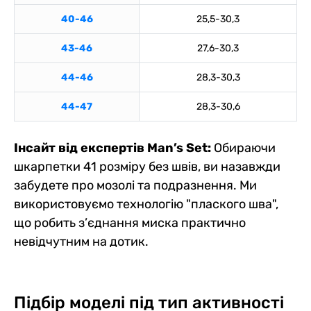
40-46
25,5-30,3
43-46
27,6-30,3
44-46
28,3-30,3
44-47
28,3-30,6
Інсайт від експертів Man’s Set:
Обираючи
шкарпетки 41 розміру без швів, ви назавжди
забудете про мозолі та подразнення. Ми
використовуємо технологію "плаского шва",
що робить з’єднання миска практично
невідчутним на дотик.
Підбір моделі під тип активності