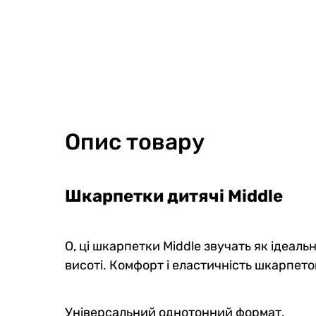
Kids
Опис товару
Шкарпетки дитячі Middle
Шкарпетки дитячі Winter Middle
Шкарпе
бавовняні, жовті
бавовн
О, ці шкарпетки Middle звучать як ідеальн
0
0
0
0
висоті. Комфорт і еластичність шкарпето
99 грн
89 
84 грн
Ціна для Club:
Ціна для Cl
Універсальний однотонний формат.