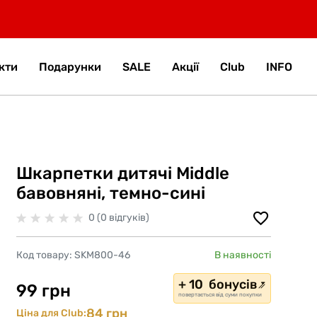
кти
Подарунки
SALE
Акції
Club
INFO
Шкарпетки дитячі Middle
бавовняні, темно-сині
0 (0 відгуків)
Код товару:
SKM800-46
В наявності
+ 10 бонусів
99 грн
повертається від суми покупки
84 грн
Ціна для Club: