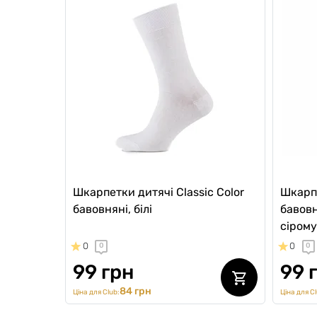
Шкарпетки дитячі Classic Color
Шкарпе
бавовняні, білі
бавовн
сірому
0
0
0
0
99 грн
99 
84 грн
Ціна для Club:
Ціна для Cl