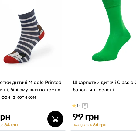
тки дитячі Middle Printed
Шкарпетки дитячі Classic 
яні, білі смужки на темно-
бавовняні, зелені
 фоні з котиком
0
0
грн
99 грн
84 грн
84 грн
ub:
Ціна для Club: