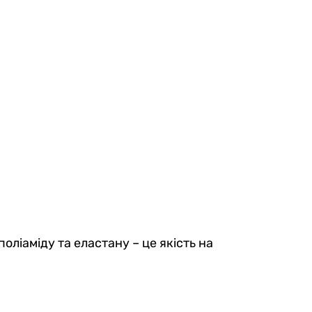
Kids
Шкарпетки дитячі високі
китні
Demiseason бавовняні, оливкові
поліаміду та еластану – це якість на
0
0
99 грн
84 грн
Ціна для Club: