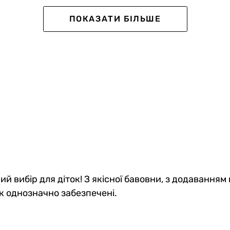
Kids
ПОКАЗАТИ БІЛЬШЕ
тка дитячі Short
Шкарпетки дитячі високі
яні, блакитні
Demiseason бавовняні, бла
ий вибір для діток! З якісної бавовни, з додаванням 
0
0
к однозначно забезпечені.
грн
99 грн
76 грн
84 грн
ub:
Ціна для Club: