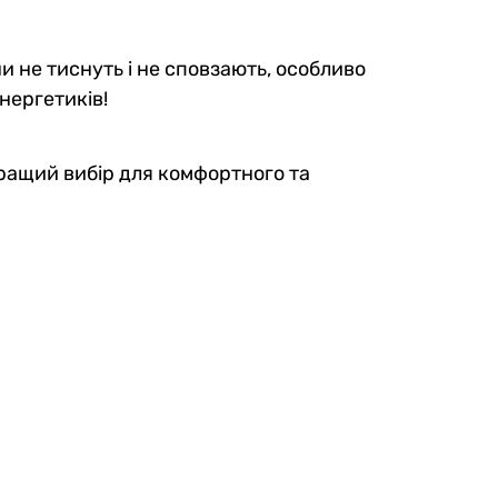
ни не тиснуть і не сповзають, особливо
нергетиків!
кращий вибір для комфортного та