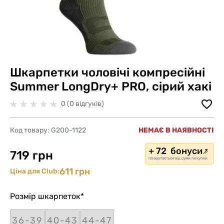
Шкарпетки чоловічі компресійні
Summer LongDry+ PRO, сірий хакі
0 (0 відгуків)
Код товару:
G200-1122
НЕМАЄ В НАЯВНОСТІ
+ 72 бонуси
719 грн
повертається від суми покупки
611 грн
Ціна для Club:
Розмір шкарпеток
*
36-39
40-43
44-47