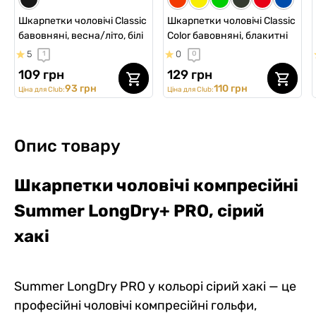
Шкарпетки чоловічі Classic
Шкарпетки чоловічі Classic
бавовняні, весна/літо, білі
Color бавовняні, блакитні
5
0
1
0
109 грн
129 грн
93 грн
110 грн
Ціна для Club:
Ціна для Club:
Опис товару
Шкарпетки чоловічі компресійні
Summer LongDry+ PRO, сірий
хакі
Summer LongDry PRO у кольорі сірий хакі — це
професійні чоловічі компресійні гольфи,