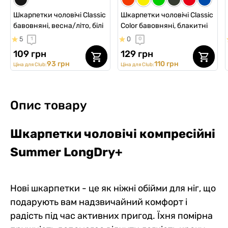
Шкарпетки чоловічі Classic
Шкарпетки чоловічі Classic
бавовняні, весна/літо, білі
Color бавовняні, блакитні
5
0
1
0
109 грн
129 грн
93 грн
110 грн
Ціна для Club:
Ціна для Club:
Опис товару
Шкарпетки чоловічі компресійні
Summer LongDry+
Нові шкарпетки - це як ніжні обійми для ніг, що
подарують вам надзвичайний комфорт і
радість під час активних пригод. Їхня помірна