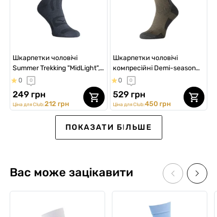
Шкарпетки чоловічі
Шкарпетки чоловічі
Summer Trekking "MidLight",
компресійні Demi-season
темно-сірі
Insulated MidDry+, сіро-
0
0
0
0
зелені
249 грн
529 грн
212 грн
450 грн
Ціна для Club:
Ціна для Club:
ПОКАЗАТИ БІЛЬШЕ
Вас може зацікавити