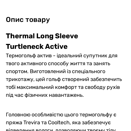
Опис товару
Thermal Long Sleeve
Turtleneck Active
Чоловічі термоштани Active
Комплект чоловічої
Чоловічий термогольф
Чоловічі спортивні боксери
Чоловічі термоштани
Чоловічий термолонгслів
Термогольф актив - ідеальний супутник для
New, чорний
активної термобілизни
Active New, чорний
Long w/fly Cooltech, чорний
Passive New, чорний
Active New, чорний
твого активного способу життя та занять
лонгслів + штани "Active
5
0
0
0
5
5
1
0
0
5
4
0
спортом. Виготовлений із спеціального
New"
3078 грн
1549 грн
1579 грн
959 грн
1649 грн
1529 грн
2863 грн
трикотажу, цей гольф створений забезпечить
1317 грн
1342 грн
815 грн
1402 грн
1300 грн
Ціна для Club:
Ціна для Club:
Ціна для Club:
Ціна для Club:
Ціна для Club:
2616 грн
Ціна для Club:
тобі максимальний комфорт та свободу рухів
під час фізичних навантажень.
Головною особливістю цього термогольфу є
пряжа Trevira та Cooltech, яка забезпечує
відведення вологи, дозволяючи твоєму тілу