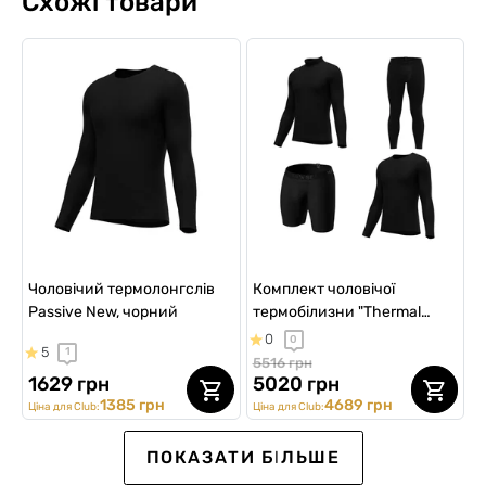
Схожі товари
Чоловічий термолонгслів
Комплект чоловічої
Passive New, чорний
термобілизни "Thermal
Active"
0
0
5
1
5516 грн
1629 грн
5020 грн
1385 грн
4689 грн
Ціна для Club:
Ціна для Club:
Sport
ПОКАЗАТИ БІЛЬШЕ