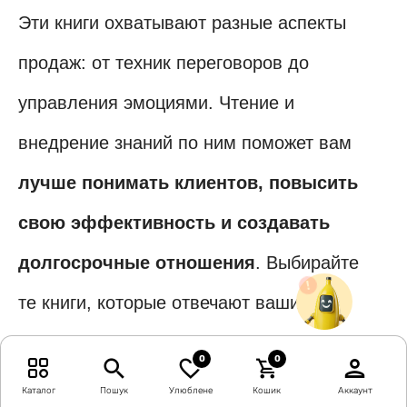
Эти книги охватывают разные аспекты
продаж: от техник переговоров до
управления эмоциями. Чтение и
внедрение знаний по ним поможет вам
лучше понимать клиентов, повысить
свою эффективность и создавать
долгосрочные отношения
. Выбирайте
те книги, которые отвечают вашим
текущим потребностям и начинайте
0
0
совершенствовать свои навыки уже
Каталог
Пошук
Улюблене
Кошик
Аккаунт