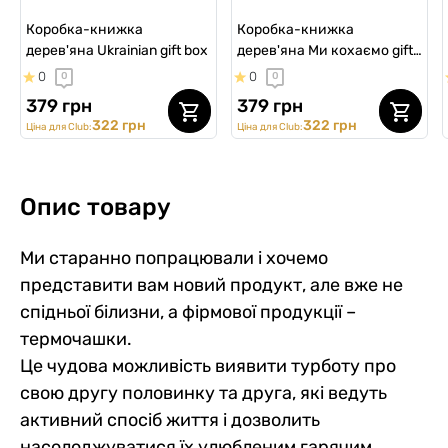
Коробка-книжка
Коробка-книжка
дерев'яна Ukrainian gift box
дерев'яна Ми кохаємо gift
box
0
0
0
0
379 грн
379 грн
322 грн
322 грн
Ціна для Club:
Ціна для Club:
Опис товару
Ми старанно попрацювали і хочемо
представити вам новий продукт, але вже не
спідньої білизни, а фірмової продукції –
термочашки.
Це чудова можливість виявити турботу про
свою другу половинку та друга, які ведуть
активний спосіб життя і дозволить
насолоджуватися їх улюбленим гарячим