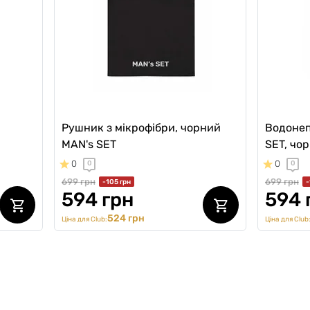
Рушник з мікрофібри, чорний
Водонеп
MAN's SET
SET, чо
0
0
0
0
699 грн
699 грн
-105 грн
-
594 грн
594 
524 грн
Ціна для Club:
Ціна для Club