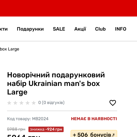
кти
Подарунки
SALE
Акції
Club
INFO
box Large
Новорічний подарунковий
набір Ukrainian man's box
Large
0 (0 відгуків)
Код товару:
MB2024
НЕМАЄ В НАЯВНОСТІ
5988 грн
знижка
-924 грн
+ 506 бонусів