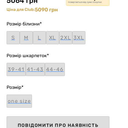
5064 грн
повертається від суми покупки
5090 грн
Ціна для Club:
Розмір білизни
*
S
M
L
XL
2XL
3XL
Розмір шкарпеток
*
39-41
41-43
44-46
Розмір
*
one size
ПОВІДОМИТИ ПРО НАЯВНІСТЬ