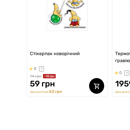
Стікерпак новорічний
Термоч
граві
0
0
0
0
74 грн
-15 грн
59 грн
195
63 грн
Ціна для Club:
Ціна для C