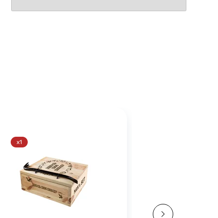
x1
x4