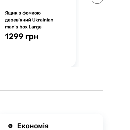
Ящик з фомкою
Шкарпетки 
дерев'яний Ukrainian
Classic Pri
man's box Large
бавовняні,
смужка
1299 грн
139 гр
Економія