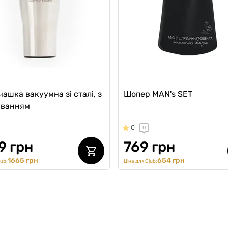
ашка вакуумна зі сталі, з
Шопер MAN's SET
юванням
0
0
9 грн
769 грн
1665 грн
654 грн
lub:
Ціна для Club: