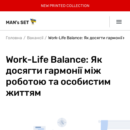
РЕЄСТРУЙСЯ, 30% БОНУСІВ ЗА ПЕРШЕ ЗАМОВЛЕННЯ
БЕЗКОШТОВНА ДОСТАВКА ПО УКРАЇНІ ВІД 2599 ГРН
ЗАОЩАДЖУЙТЕ З КОМПЛЕКТАМИ ДО 12%
-
15% учасникам Клубу.
НОВИНКИ У СПОРТ КОЛЕКЦІЇ!
NEW
NEW PRINTED COLLECTION
SUMMER SALE до -40%
SUMMER КОЛЕКЦІЯ!
SUMMER SOFT
Приєднатись
Collection
7% КЕШБЕК ВІД
mono
ДЕТАЛІ В ДОДАТКУ
Головна
Вакансії
Work-Life Balance: Як досягти гармонії 
Work-Life Balance: Як
досягти гармонії між
роботою та особистим
життям