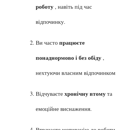
роботу
 , навіть під час 
відпочинку.
працюєте 
Ви часто 
понаднормово і без обіду
 , 
нехтуючи власним відпочинком
хронічну втому
Відчуваєте 
 та 
емоційне виснаження.
Втрачаєте мотивацію до роботи 