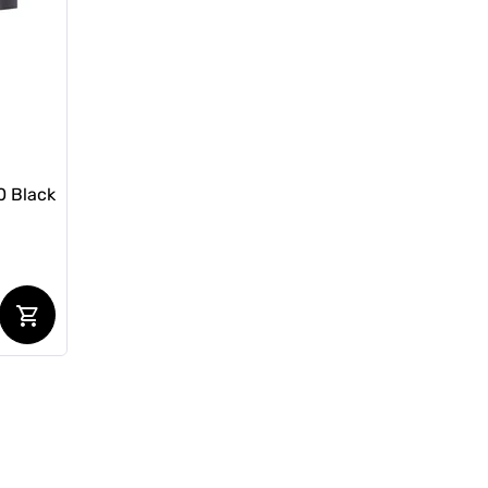
1851 грн
1622 грн
Ціна для Club:
0 Black