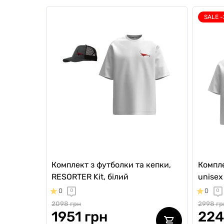
SALE 
Комплект з футболки та кепки,
Компле
RESORTER Kit, білий
unisex
0
0
0
0
2098 грн
2998 гр
1951 грн
224