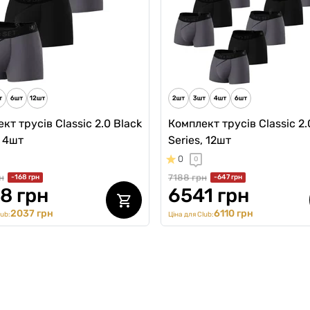
1951 грн
3244 грн
ub:
1783 грн
Ціна для Club:
кт трусів Classic 2.0 Black
Комплект трусів Classic 2.
, 4шт
Series, 12шт
0
0
н
7188 грн
-168 грн
-647 грн
8 грн
6541 грн
2037 грн
6110 грн
lub:
Ціна для Club: