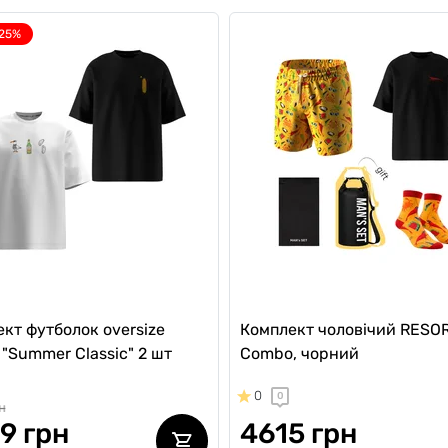
-25%
кт футболок oversize
Комплект чоловічий RESO
 "Summer Classic" 2 шт
Combo, чорний
0
0
н
9 грн
4615 грн