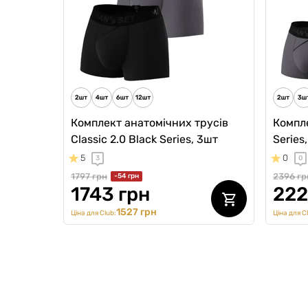
996 грн
Ціна для Cl
873 грн
Ціна для Club:
Комплект анатомічних трусів
Компле
Classic 2.0 Black Series, 3шт
Series
5
0
3
0
1797 грн
2396 гр
-54 грн
1743 грн
222
1527 грн
Ціна для Club:
Ціна для C