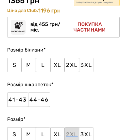
1365 грн
повертається від суми покупки
1196 грн
Ціна для Club:
від 455 грн/
ПОКУПКА
міс.
ЧАСТИНАМИ
Розмір білизни
*
S
M
L
XL
2XL
3XL
Розмір шкарпеток
*
41-43
44-46
Розмір
*
S
M
L
XL
2XL
3XL