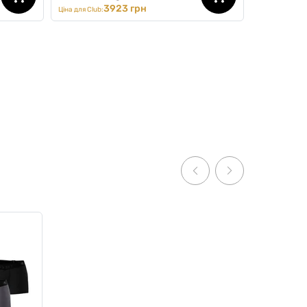
3923 грн
Ціна для Club:
FIFA 2026
пки,
Комплект з трусів та футболки
FIFA Total Black Pack
0
0
1908 грн