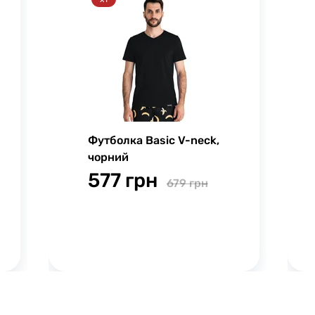
Футболка Basic V-neck,
чорний
577 грн
679 грн