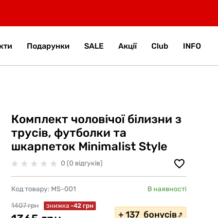
кти
Подарунки
SALE
Акції
Club
INFO
Комплект чоловічої білизни з
трусів, футболки та
шкарпеток Minimalist Style
0 (0 відгуків)
Код товару:
MS-001
В наявності
1407 грн
знижка
-42 грн
+ 137 бонусів