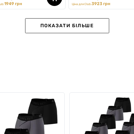
1949 грн
3923 грн
ub:
Ціна для Club:
ПОКАЗАТИ БІЛЬШЕ
кт чоловічий Honey Resort
Комплект з футболки та ке
чорний
Surf Season Kit, білий
0
0
2098 грн
6 грн