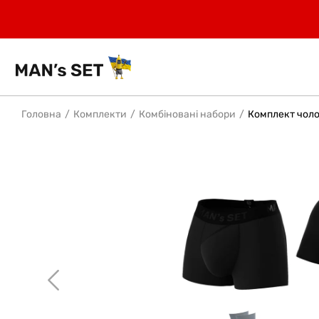
Головна
Комплекти
Комбіновані набори
Комплект чолов