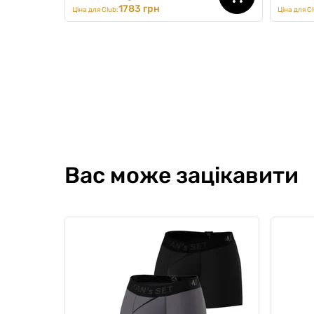
1783 грн
Ціна для Club:
Ціна для Cl
Kids
Вас може зацікавити
Комплект білизни для хлопчика
Компле
"Базовий дитячий"
Pack, 
0
0
0
0
1027 грн
381