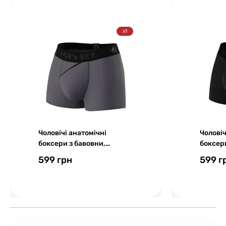
x1
Чоловічі анатомічні
Чоловіч
боксери з бавовни,
боксери
Anatomic Classic 2.0, Black
Anatomi
599 грн
599 г
Series, графітовий
Series,