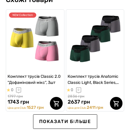
NEW Collection
Комплект трусів Classic 2.0
Комплект трусів Anatomic
"Дофаміновий мікс", 3шт
Classic Light, Black Series,
темно-зелений/графіт, 4шт
0
0
0
0
1797 грн
2836 грн
1743 грн
2637 грн
1527 грн
2411 грн
Ціна для Club:
Ціна для Club:
ПОКАЗАТИ БІЛЬШЕ